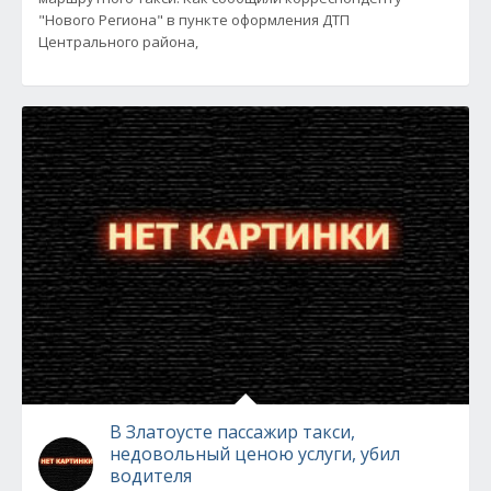
"Нового Региона" в пункте оформления ДТП
Центрального района,
В Златоусте пассажир такси,
недовольный ценою услуги, убил
водителя