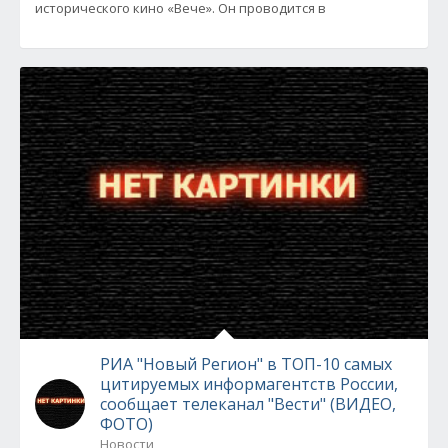
исторического кино «Вече». Он проводится в
РИА "Новый Регион" в ТОП-10 самых
цитируемых информагентств России,
сообщает телеканал "Вести" (ВИДЕО,
ФОТО)
Новости