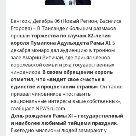
Бангкок, Декабрь 06 (Новый Регион, Василиса
Егорова) – В Таиланде с большим размахов
прошли
торжества по случаю 82-летия
короля Пумипона Адульядета Рамы ХІ
. 5
декабря монарх дал аудиенцию в тронном
зале Амарин Витичай, где принял членов
королевской семьи и ряд государственных
чиновников.
В своем обращении король
отметил, что «видит свое счастье в
единстве и процветании страны»
. Он также
призвал чиновников «поставить
национальные интересы выше собственных»,
сообщает NEWSru.com.
День рождения Рамы ХІ – государственный
и наиболее любимый тайцами праздник
.
Ежегодно миллионы людей замирают у