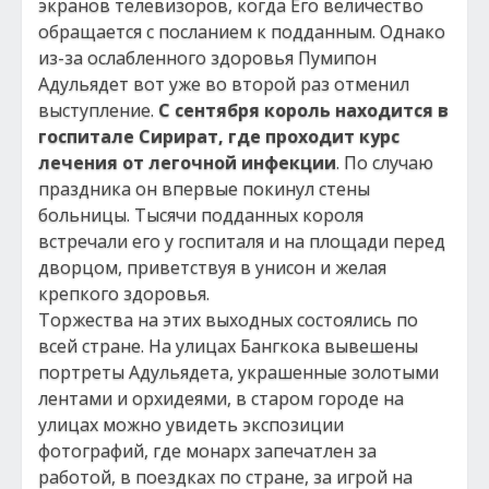
экранов телевизоров, когда Его величество
обращается с посланием к подданным. Однако
из-за ослабленного здоровья Пумипон
Адульядет вот уже во второй раз отменил
выступление.
С сентября король находится в
госпитале Сирират, где проходит курс
лечения от легочной инфекции
. По случаю
праздника он впервые покинул стены
больницы. Тысячи подданных короля
встречали его у госпиталя и на площади перед
дворцом, приветствуя в унисон и желая
крепкого здоровья.
Торжества на этих выходных состоялись по
всей стране. На улицах Бангкока вывешены
портреты Адульядета, украшенные золотыми
лентами и орхидеями, в старом городе на
улицах можно увидеть экспозиции
фотографий, где монарх запечатлен за
работой, в поездках по стране, за игрой на