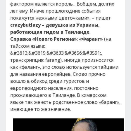
фактором является король... Вобщем, долгих
лет ему. Иначе прошлогодние события
покажутся нежными цветочками», – пишет
crazybutlazy
– девушка из Украины,
работающая гидом в Таиланде
.
Справка «Нового Региона»
:
«Фаранг»
(на
тайском языке:
&#3613;&#3619;&#3633;&#3656;&#3591;,
транскрипция: farang), иногда произносится
как «фаланг», это слово используется тайцами
для названия европейцев. Слово прочно
вошло в обиход среди туристов и
европеоидного населения, постоянно
проживающего в Таиланде. В кхмерском
языке так же есть родственное слово «баранг»,
имеющее то же значение.