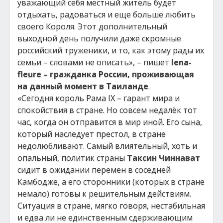
уважающий себя местный житель будет
отдыхать, радоваться и еще больше любить
своего Короля. Этот дополнительный
выходной день получили даже скромные
российский труженики, и то, как этому рады их
семьи – словами не описать», – пишет
lena-
fleure
– гражданка России, проживающая
на данный момент в Таиланде
.
«Сегодня король Рама IX – гарант мира и
спокойствия в стране. Но совсем недалёк тот
час, когда он отправится в мир иной. Его сына,
который наследует престол, в стране
недолюбливают. Самый влиятельный, хоть и
опальный, политик страны
Таксин Чиннават
сидит в ожидании перемен в соседней
Камбодже, а его сторонники (которых в стране
немало) готовы к решительным действиям.
Ситуация в стране, мягко говоря, нестабильная
и едва ли не единственным сдерживающим