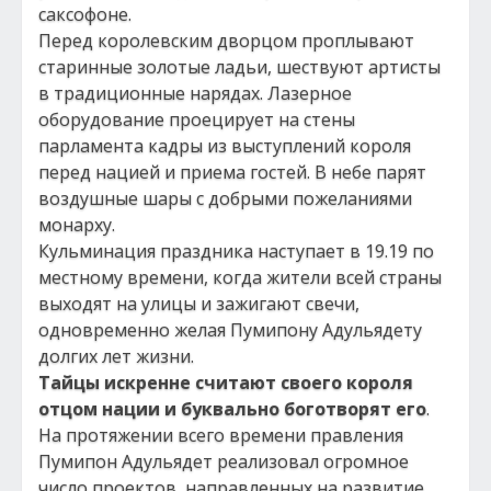
саксофоне.
Перед королевским дворцом проплывают
старинные золотые ладьи, шествуют артисты
в традиционные нарядах. Лазерное
оборудование проецирует на стены
парламента кадры из выступлений короля
перед нацией и приема гостей. В небе парят
воздушные шары с добрыми пожеланиями
монарху.
Кульминация праздника наступает в 19.19 по
местному времени, когда жители всей страны
выходят на улицы и зажигают свечи,
одновременно желая Пумипону Адульядету
долгих лет жизни.
Тайцы искренне считают своего короля
отцом нации и буквально боготворят его
.
На протяжении всего времени правления
Пумипон Адульядет реализовал огромное
число проектов, направленных на развитие