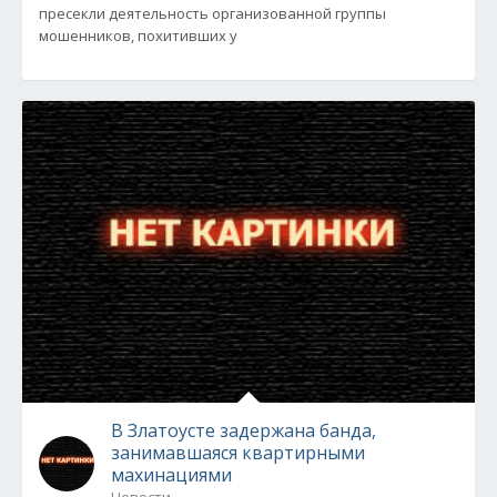
пресекли деятельность организованной группы
мошенников, похитивших у
В Златоусте задержана банда,
занимавшаяся квартирными
махинациями