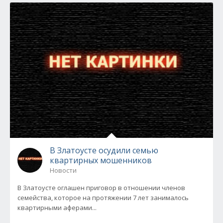
В Златоусте осудили семью
квартирных мошенников
Новости
В Златоусте оглашен приговор в отношении членов
семейства, которое на протяжении 7 лет занималось
квартирными аферами...