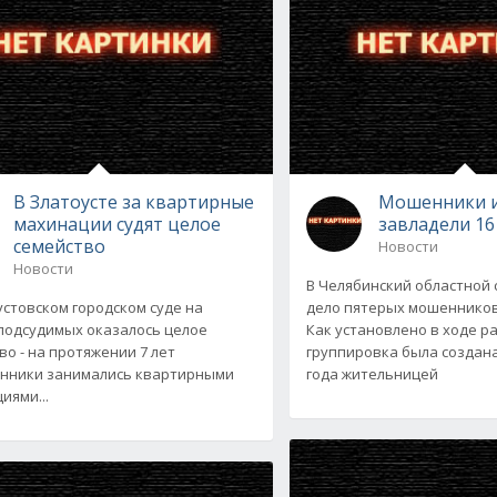
В Златоусте за квартирные
Мошенники и
махинации судят целое
завладели 1
семейство
Новости
Новости
В Челябинский областной
устовском городском суде на
дело пятерых мошенников
подсудимых оказалось целое
Как установлено в ходе р
во - на протяжении 7 лет
группировка была создана
нники занимались квартирными
года жительницей
иями...