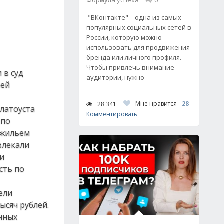
Формула успеха
0
"ВКонтакте" – одна из самых
популярных социальных сетей в
России, которую можно
использовать для продвижения
бренда или личного профиля.
Чтобы привлечь внимание
 в суд
аудитории, нужно
лей
Мне нравится
28
28 341
Златоуста
Комментировать
 по
 жильем
влекали
ли
сть по
ели
сяч рублей.
нных