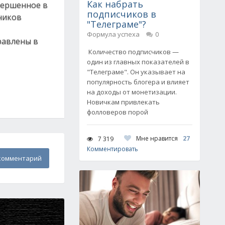
Как набрать
овершенное в
подписчиков в
тников
"Телеграме"?
Формула успеха
0
равлены в
Количество подписчиков —
один из главных показателей в
"Телеграме". Он указывает на
популярность блогера и влияет
на доходы от монетизации.
Новичкам привлекать
фолловеров порой
Мне нравится
27
7 319
Комментировать
комментарий