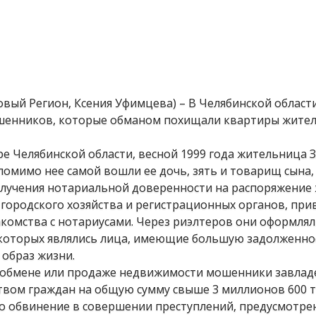
Новый Регион, Ксения Уфимцева) – В Челябинской области
шенников, которые обманом похищали квартиры жите
е Челябинской области, весной 1999 года жительница 
помимо нее самой вошли ее дочь, зять и товарищ сына,
олучения нотариальной доверенности на распоряжение
ородского хозяйства и регистрационных органов, при
комства с нотариусами. Через риэлтеров они оформля
 которых являлись лица, имеющие большую задолженно
 образ жизни.
в обмене или продаже недвижимости мошенники завлад
ом граждан на общую сумму свыше 3 миллионов 600 ты
о обвинение в совершении преступлений, предусмотре