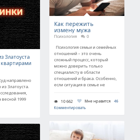
Как пережить
измену мужа
Психология
0
Психология семьи и семейных
отношений – это очень
з Златоуста
сложный процесс, который
6 квартирами
можно доверить только
специалисту в области
отношений и брака. Особенно,
 суд направлено
если ситуация в семье не
 из Златоуста.
асследования,
 весной 1999
Мне нравится
46
10 662
Комментировать