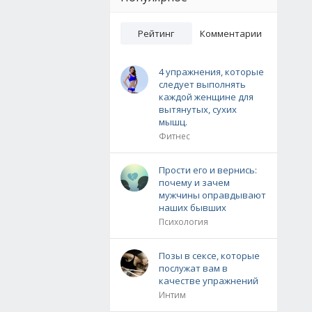
Рейтинг
Комментарии
4 упражнения, которые
следует выполнять
каждой женщине для
вытянутых, сухих
мышц.
Фитнес
Прости его и вернись:
почему и зачем
мужчины оправдывают
наших бывших
Психология
Позы в сексе, которые
послужат вам в
качестве упражнений
Интим