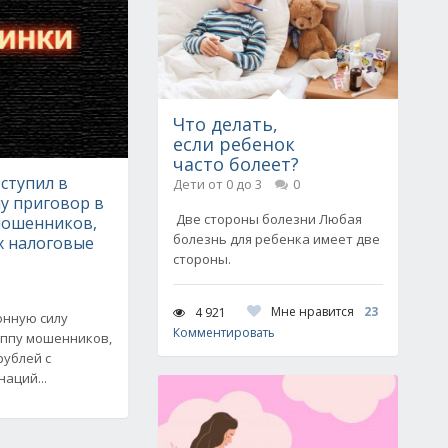
Что делать,
если ребенок
часто болеет?
вступил в
Дети от 0 до 3
0
у приговор в
Две стороны болезни Любая
мошенников,
болезнь для ребенка имеет две
 налоговые
стороны.
Мне нравится
23
4 921
онную силу
Комментировать
уппу мошенников,
рублей с
аций...