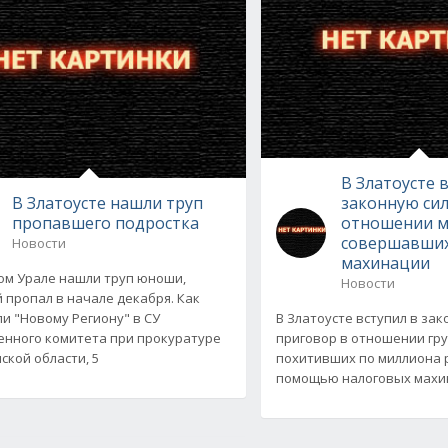
В Златоусте 
В Златоусте нашли труп
законную сил
пропавшего подростка
отношении 
совершавших
Новости
махинации
м Урале нашли труп юноши,
Новости
 пропал в начале декабря. Как
и "Новому Региону" в СУ
В Златоусте вступил в зак
енного комитета при прокуратуре
приговор в отношении гр
ской области, 5
похитивших по миллиона 
помощью налоговых махин