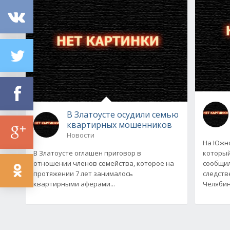
В Златоусте осудили семью
квартирных мошенников
Новости
На Южно
В Златоусте оглашен приговор в
который
отношении членов семейства, которое на
сообщил
протяжении 7 лет занималось
следств
квартирными аферами...
Челябин