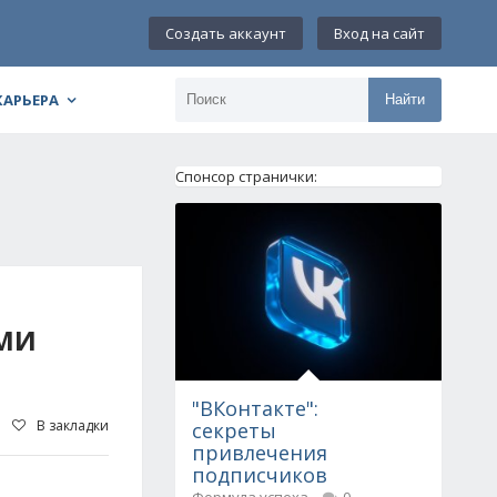
Создать аккаунт
Вход на сайт
КАРЬЕРА
Найти
Спонсор странички:
ЫМИ
"ВКонтакте":
В закладки
секреты
привлечения
подписчиков