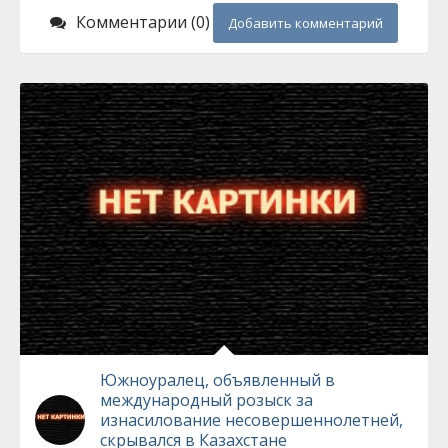
Комментарии (0)
Добавить комментарий
Южноуралец, объявленный в
международный розыск за
изнасилование несовершеннолетней,
скрывался в Казахстане