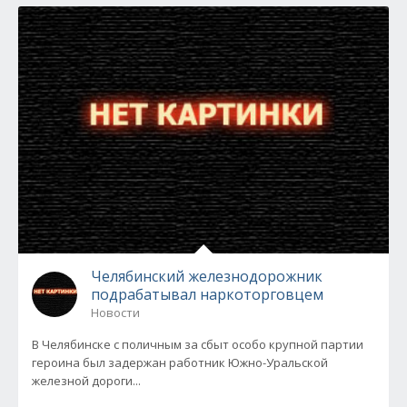
Челябинский железнодорожник
подрабатывал наркоторговцем
Новости
В Челябинске с поличным за сбыт особо крупной партии
героина был задержан работник Южно-Уральской
железной дороги...