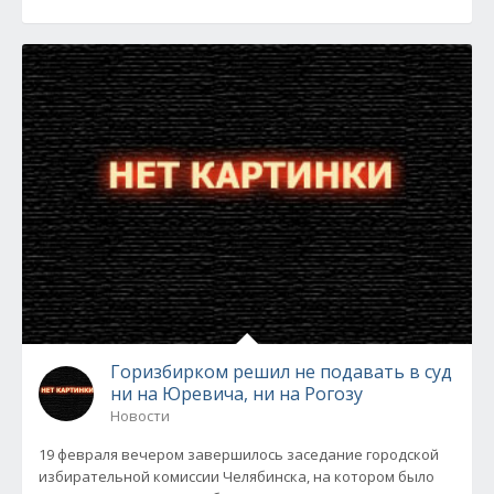
Горизбирком решил не подавать в суд
ни на Юревича, ни на Рогозу
Новости
19 февраля вечером завершилось заседание городской
избирательной комиссии Челябинска, на котором было