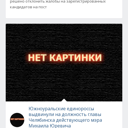
решено отклонить жалобы на зарегистрированных
кандидатов на пост
Южноуральские единороссы
выдвинули на должность главы
Челябинска действующего мэра
Михаила Юревича