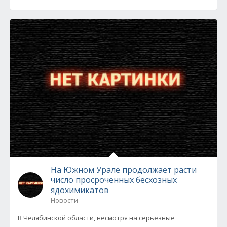
На Южном Урале продолжает расти
число просроченных бесхозных
ядохимикатов
Новости
В Челябинской области, несмотря на серьезные