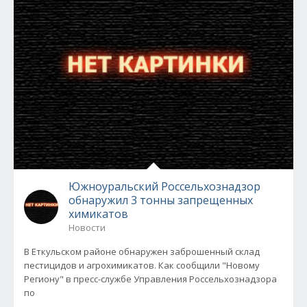
Южноуральский Россельхознадзор
обнаружил 3 тонны запрещенных
химикатов
Новости
В Еткульском районе обнаружен заброшенный склад
пестицидов и агрохимикатов. Как сообщили "Новому
Региону" в пресс-службе Управления Россельхознадзора
по