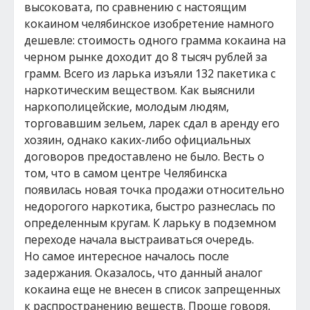
высоковата, по сравнению с настоящим
кокаином челябинское изобретение намного
дешевле: стоимость одного грамма кокаина на
черном рынке доходит до 8 тысяч рублей за
грамм. Всего из ларька изъяли 132 пакетика с
наркотическим веществом. Как выяснили
наркополицейские, молодым людям,
торговавшим зельем, ларек сдал в аренду его
хозяин, однако каких-либо официальных
договоров предоставлено не было. Весть о
том, что в самом центре Челябинска
появилась новая точка продажи относительно
недорогого наркотика, быстро разнеслась по
определенным кругам. К ларьку в подземном
переходе начала выстраиваться очередь.
Но самое интересное началось после
задержания. Оказалось, что данный аналог
кокаина еще не внесен в список запрещенных
к распространению веществ. Проще говоря,