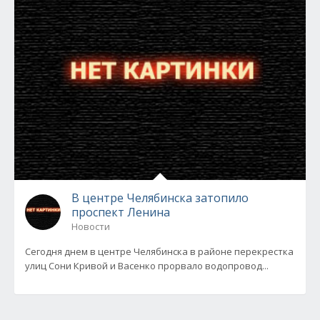
В центре Челябинска затопило
проспект Ленина
Новости
Сегодня днем в центре Челябинска в районе перекрестка
улиц Сони Кривой и Васенко прорвало водопровод...