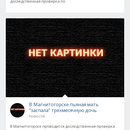
доследственная проверка по
В Магнитогорске пьяная мать
"заспала" трехмесячную дочь
Новости
В Магнитогорске проводится доследственная проверка