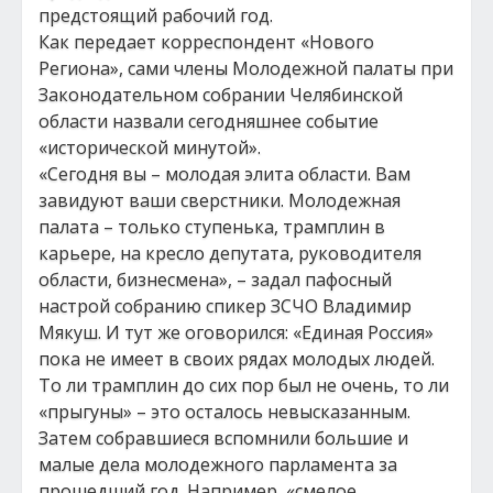
предстоящий рабочий год.
Как передает корреспондент «Нового
Региона», сами члены Молодежной палаты при
Законодательном собрании Челябинской
области назвали сегодняшнее событие
«исторической минутой».
«Сегодня вы – молодая элита области. Вам
завидуют ваши сверстники. Молодежная
палата – только ступенька, трамплин в
карьере, на кресло депутата, руководителя
области, бизнесмена», – задал пафосный
настрой собранию спикер ЗСЧО Владимир
Мякуш. И тут же оговорился: «Единая Россия»
пока не имеет в своих рядах молодых людей.
То ли трамплин до сих пор был не очень, то ли
«прыгуны» – это осталось невысказанным.
Затем собравшиеся вспомнили большие и
малые дела молодежного парламента за
прошедший год. Например, «смелое