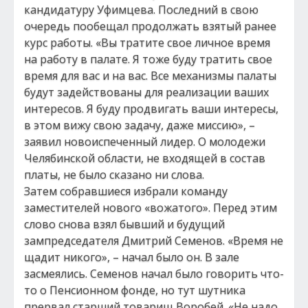
кандидатуру Уфимцева. Последний в свою
очередь пообещал продолжать взятый ранее
курс работы. «Вы тратите свое личное время
на работу в палате. Я тоже буду тратить свое
время для вас и на вас. Все механизмы палаты
будут задействованы для реализации ваших
интересов. Я буду продвигать ваши интересы,
в этом вижу свою задачу, даже миссию», –
заявил новоиспеченный лидер. О молодежи
Челябинской области, не входящей в состав
платы, не было сказано ни слова.
Затем собравшиеся избрали команду
заместителей нового «вожатого». Перед этим
слово снова взял бывший и будущий
зампредседателя Дмитрий Семенов. «Время не
щадит никого», – начал было он. В зале
засмеялись. Семенов начал было говорить что-
то о Пенсионном фонде, но тут шутника
прервал старший товарищ Воробей. «Не надо