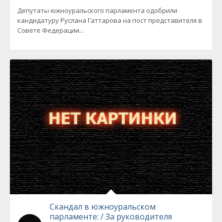
Депутаты южноуральского парламента одобрили
кандидатуру Руслана Гаттарова на пост представителя в
Совете Федерации...
Скандал в южноуральском
парламенте: / За руководителя