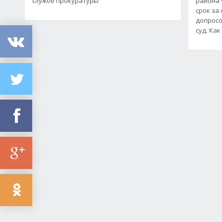
службе прокуратуры
района 
срок за
допросо
суд. Ка