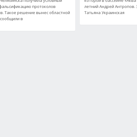
Челябинска получила условный
которой в бассейне «Акват
 фальсификацию протоколов
летний Андрей Антропов. 
в. Такое решение вынес областной
Татьяна Украинская
к сообщили в