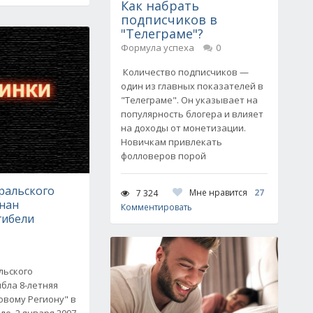
Как набрать
подписчиков в
"Телеграме"?
Формула успеха
0
Количество подписчиков —
один из главных показателей в
"Телеграме". Он указывает на
популярность блогера и влияет
на доходы от монетизации.
Новичкам привлекать
фолловеров порой
ральского
Мне нравится
27
7 324
знан
Комментировать
гибели
льского
бла 8-летняя
овому Региону" в
е, 2 января 2007