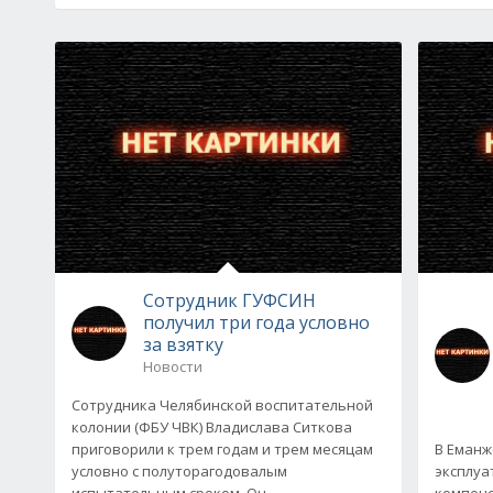
Сотрудник ГУФСИН
получил три года условно
за взятку
Новости
Сотрудника Челябинской воспитательной
колонии (ФБУ ЧВК) Владислава Ситкова
приговорили к трем годам и трем месяцам
В Еманж
условно с полуторагодовалым
эксплу
испытательным сроком. Он
компенс