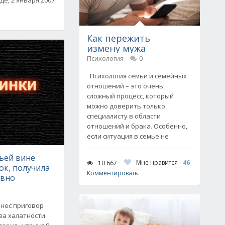
Как пережить
измену мужа
Психология
0
Психология семьи и семейных
отношений – это очень
сложный процесс, который
можно доверить только
специалисту в области
отношений и брака. Особенно,
если ситуация в семье не
чьей вине
Мне нравится
46
10 667
ок, получила
Комментировать
овно
ынес приговор
-за халатности