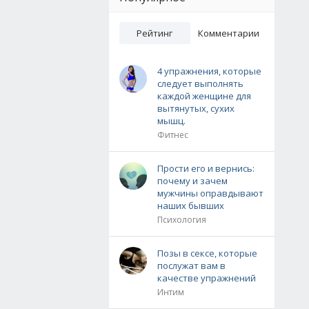
Рейтинг
Комментарии
4 упражнения, которые
следует выполнять
каждой женщине для
вытянутых, сухих
мышц.
Фитнес
Прости его и вернись:
почему и зачем
мужчины оправдывают
наших бывших
Психология
Позы в сексе, которые
послужат вам в
качестве упражнений
Интим