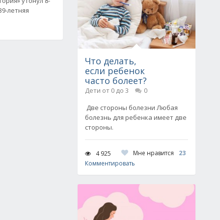
ория» утонул 8-
39-летняя
Что делать,
если ребенок
часто болеет?
Дети от 0 до 3
0
Две стороны болезни Любая
болезнь для ребенка имеет две
стороны.
Мне нравится
23
4 925
Комментировать