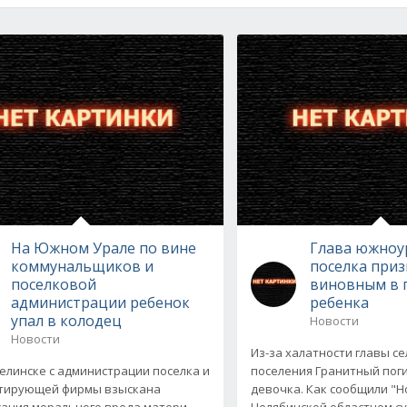
На Южном Урале по вине
Глава южноу
коммунальщиков и
поселка при
поселковой
виновным в 
администрации ребенок
ребенка
упал в колодец
Новости
Новости
Из-за халатности главы се
елинске с администрации поселка и
поселения Гранитный поги
атирующей фирмы взыскана
девочка. Как сообщили "Н
ация морального вреда матери
Челябинской областном суд