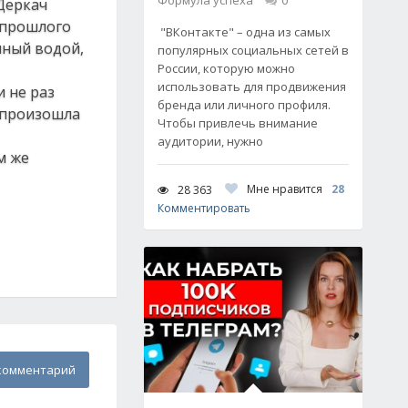
Формула успеха
0
 Деркач
е прошлого
"ВКонтакте" – одна из самых
нный водой,
популярных социальных сетей в
России, которую можно
использовать для продвижения
 не раз
бренда или личного профиля.
е произошла
Чтобы привлечь внимание
аудитории, нужно
м же
Мне нравится
28
28 363
Комментировать
комментарий