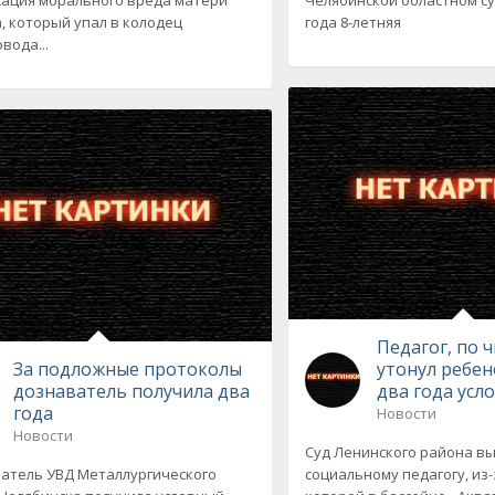
, который упал в колодец
года 8-летняя
вода...
Педагог, по 
За подложные протоколы
утонул ребен
дознаватель получила два
два года усл
года
Новости
Новости
Суд Ленинского района в
тель УВД Металлургического
социальному педагогу, из