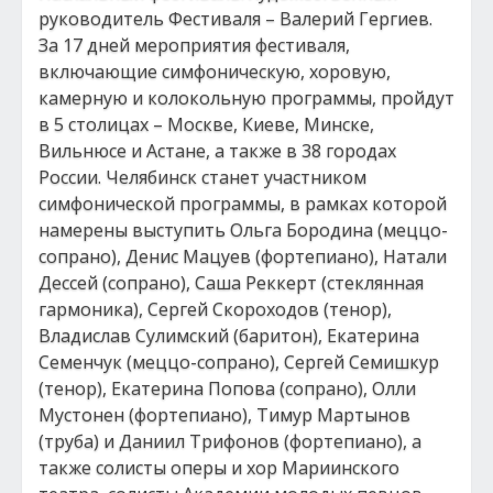
руководитель Фестиваля – Валерий Гергиев.
За 17 дней мероприятия фестиваля,
включающие симфоническую, хоровую,
камерную и колокольную программы, пройдут
в 5 столицах – Москве, Киеве, Минске,
Вильнюсе и Астане, а также в 38 городах
России. Челябинск станет участником
симфонической программы, в рамках которой
намерены выступить Ольга Бородина (меццо-
сопрано), Денис Мацуев (фортепиано), Натали
Дессей (сопрано), Саша Реккерт (стеклянная
гармоника), Сергей Скороходов (тенор),
Владислав Сулимский (баритон), Екатерина
Семенчук (меццо-сопрано), Сергей Семишкур
(тенор), Екатерина Попова (сопрано), Олли
Мустонен (фортепиано), Тимур Мартынов
(труба) и Даниил Трифонов (фортепиано), а
также солисты оперы и хор Мариинского