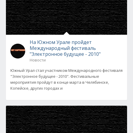
На Южном Урале пройдет
Международный фестиваль
"Электронное будущее - 2010"
Новости
Южный Урал стал участником Международного фестиваля
"Электронное будущее - 2010". Фестивальные
мероприятия пройдут в конце марта в Челябинске,
Копейске, других городах и