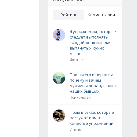
Рейтинг
Комментарии
4 упражнения, которые
следует выполнять
каждой женщине для
вытянутых, сухих
мышц.
Фитнес
Прости его и вернись:
почему и зачем
мужчины оправдывают
наших бывших
Психология
Позы в сексе, которые
послужат вам в
качестве упражнений
Интим