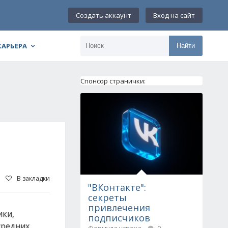
Создать аккаунт
Вход на сайт
КАРЬЕРА
Найти
Спонсор странички:
В закладки
"ВКонтакте":
секреты
привлечения
ики,
подписчиков
средних