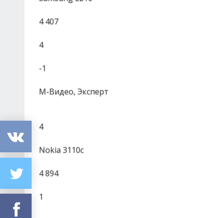
4 407
4
-1
М-Видео, Эксперт
4
Nokia 3110c
4 894
1