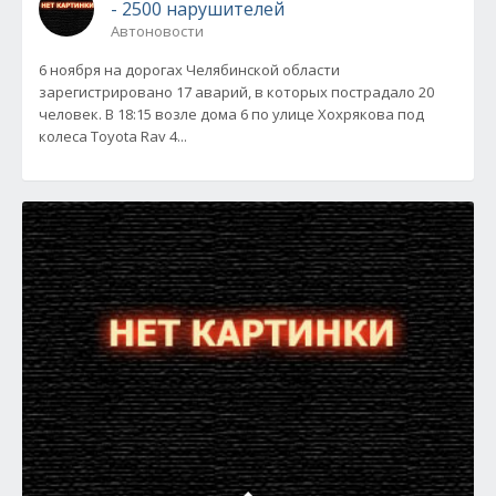
- 2500 нарушителей
Автоновости
6 ноября на дорогах Челябинской области
зарегистрировано 17 аварий, в которых пострадало 20
человек. В 18:15 возле дома 6 по улице Хохрякова под
колеса Toyota Rav 4...