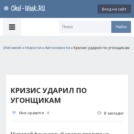
Вход на сайт
Найти
chel-week
»
Новости
»
Автоновости
» Кризис ударил по угонщикам
КРИЗИС УДАРИЛ ПО
УГОНЩИКАМ
Мне нравится
0
В закладки