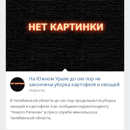
На Южном Урале до сих пор не
закончена уборка картофеля и овощей
Новости
В Челябинской области до сих пор продолжается уборка
овощей и картофеля. Как сообщили корреспонденту
"Нового Региоан" в пресс-службе минсельхоза
Челябинской области,