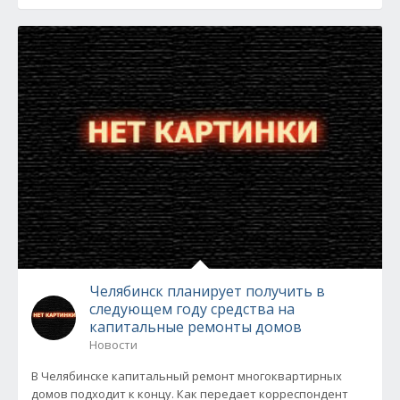
Челябинск планирует получить в
следующем году средства на
капитальные ремонты домов
Новости
В Челябинске капитальный ремонт многоквартирных
домов подходит к концу. Как передает корреспондент