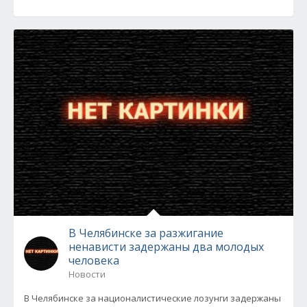
В Челябинске за разжигание
ненависти задержаны два молодых
человека
Новости
В Челябинске за националистические лозунги задержаны