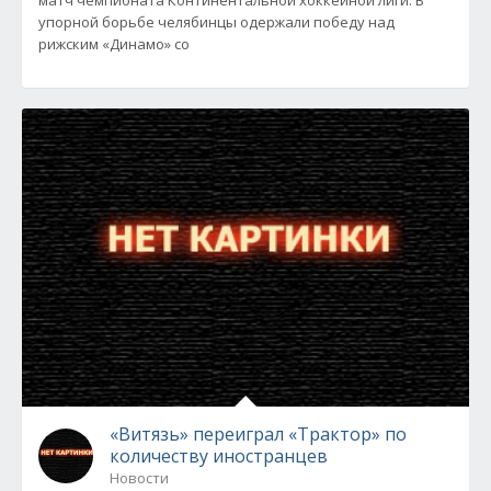
матч чемпионата Континентальной хоккейной лиги. В
упорной борьбе челябинцы одержали победу над
рижским «Динамо» со
«Витязь» переиграл «Трактор» по
количеству иностранцев
Новости