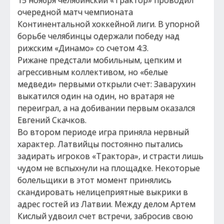
15 ноября челябинский «Трактор» проводил
очередной матч чемпионата
Континентальной хоккейной лиги. В упорной
борьбе челябинцы одержали победу над
рижским «Динамо» со счетом 4:3.
Рижане предстали мобильным, цепким и
агрессивным коллективом, но «белые
медведи» первыми открыли счет: Заварухин
выкатился один на один, но вратаря не
переиграл, а на добивании первым оказался
Евгений Скачков.
Во втором периоде игра приняла нервный
характер. Латвийцы постоянно пытались
задирать игроков «Трактора», и страсти лишь
чудом не вспыхнули на площадке. Некоторые
болельщики в этот момент принялись
скандировать нелицеприятные выкрики в
адрес гостей из Латвии. Между делом Артем
Кислый удвоил счет встречи, забросив свою