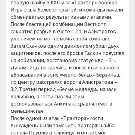
первую шайбу в КХЛ и за «Трактор» вообще.
Игра стала более открытой, и команды начали
обмениваться результативными атаками.
После блестящей комбинации Весткотт
сократил разрыв в счете – 2:1, и Алистратов
уже ничем не мог помочь своей команде.
Затем Скачков одним движением убрал двух
защитников, после его броска Галкин преуспел
на добивании, восстановив статус-кво – 3:1.
Динамовцы не сдались, и после выигранного
вбрасывания в зоне «черно-белых» Берзиньш
по центру расстрелял ворота Алистратова –
3:2. Третий период «белые медведи» начали
вальяжно, а гости смогли этим
воспользоваться: Анкипанс сравнял счет в
меньшинстве.
После одной из атак «Трактора» гости
вынуждены были заменить вратаря: шайба
попала Прусеку в ключицу, и он не смог