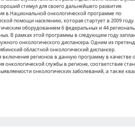
хороший стимул для своего дальнейшего развития.
тия в Национальной онкологической программе по
кой помощи населению, которая стартует в 2009 году.
стическим оборудованием 6 федеральных и 44 регионал
жных. В рамках этой программы в следующем году запл
ужного онкологического диспансера. Одним из претен
лябинский областной онкологический диспансер.
ля включения регионов в данную программу в качестве 
я онкологической службы в регионе, соответствие ста
выявляемости онкологических заболеваний, а также кв