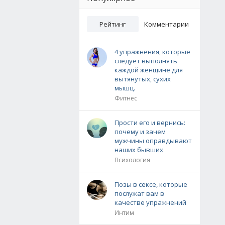
Рейтинг
Комментарии
4 упражнения, которые
следует выполнять
каждой женщине для
вытянутых, сухих
мышц.
Фитнес
Прости его и вернись:
почему и зачем
мужчины оправдывают
наших бывших
Психология
Позы в сексе, которые
послужат вам в
качестве упражнений
Интим