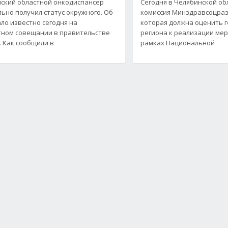
ский областной онкодиспансер
Сегодня в Челябинской об
ьно получил статус окружного. Об
комиссия Минздравсоцраз
ало известно сегодня на
которая должна оценить 
ном совещании в правительстве
региона к реализации ме
. Как сообщили в
рамках Национальной