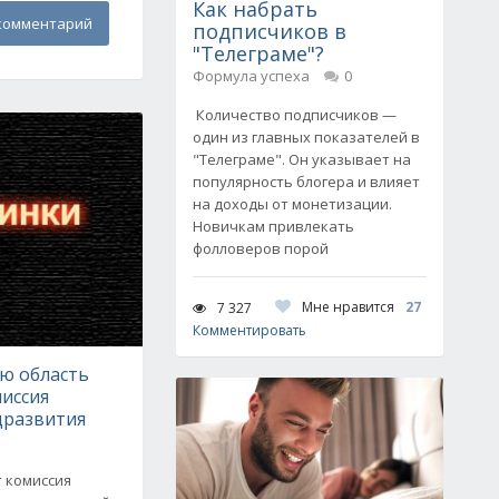
Как набрать
комментарий
подписчиков в
"Телеграме"?
Формула успеха
0
Количество подписчиков —
один из главных показателей в
"Телеграме". Он указывает на
популярность блогера и влияет
на доходы от монетизации.
Новичкам привлекать
фолловеров порой
Мне нравится
27
7 327
Комментировать
ую область
иссия
развития
 комиссия