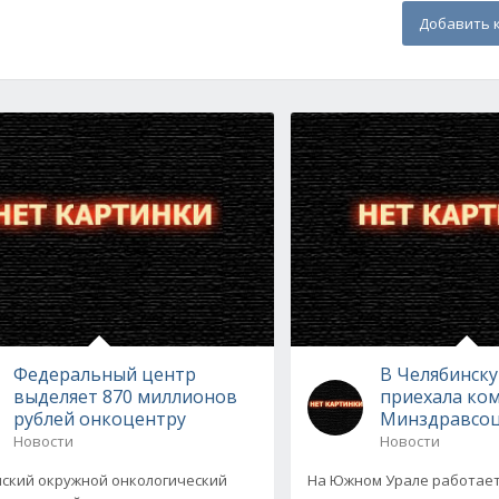
Добавить 
Федеральный центр
В Челябинск
выделяет 870 миллионов
приехала ком
рублей онкоцентру
Минздравсоц
Новости
Новости
ский окружной онкологический
На Южном Урале работает