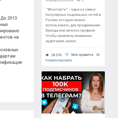
Формула успеха
0
"ВКонтакте" – одна из самых
популярных социальных сетей в
 До 2013
России, которую можно
ьных
использовать для продвижения
анировано
бренда или личного профиля.
Чтобы привлечь внимание
дентов на
аудитории, нужно
основных
Мне нравится
28
28 376
ндартам
Комментировать
алификация