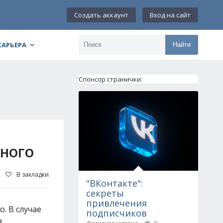
Создать аккаунт
Вход на сайт
КАРЬЕРА
Найти
Спонсор странички:
ЖНОГО
В закладки
"ВКонтакте":
секреты
привлечения
. В случае
подписчиков
а