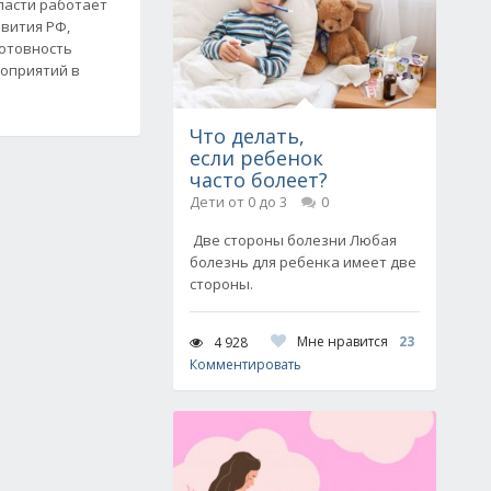
ласти работает
вития РФ,
готовность
роприятий в
Что делать,
если ребенок
часто болеет?
Дети от 0 до 3
0
Две стороны болезни Любая
болезнь для ребенка имеет две
стороны.
Мне нравится
23
4 928
Комментировать