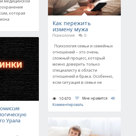
ии медицинской
воохранения
сии, которая
гиона
Как пережить
измену мужа
Психология
0
Психология семьи и семейных
отношений – это очень
сложный процесс, который
можно доверить только
специалисту в области
отношений и брака. Особенно,
если ситуация в семье не
Мне нравится
46
10 670
Комментировать
комиссия
логическую
го Урала