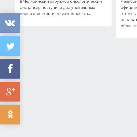
В Челябинский окружной онкологический
Челябин
диспансер поступили два уникальных
официал
видеоэндоскопических комплекса...
этом ст
аппарат
области