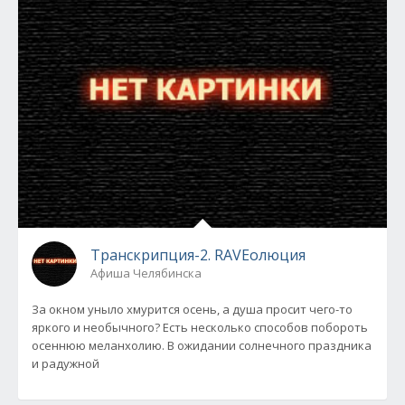
Транскрипция-2. RAVEолюция
Афиша Челябинска
За окном уныло хмурится осень, а душа просит чего-то
яркого и необычного? Есть несколько способов побороть
осеннюю меланхолию. В ожидании солнечного праздника
и радужной