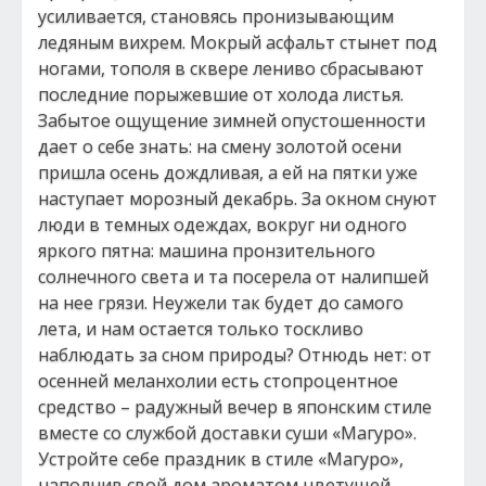
усиливается, становясь пронизывающим
ледяным вихрем. Мокрый асфальт стынет под
ногами, тополя в сквере лениво сбрасывают
последние порыжевшие от холода листья.
Забытое ощущение зимней опустошенности
дает о себе знать: на смену золотой осени
пришла осень дождливая, а ей на пятки уже
наступает морозный декабрь. За окном снуют
люди в темных одеждах, вокруг ни одного
яркого пятна: машина пронзительного
солнечного света и та посерела от налипшей
на нее грязи. Неужели так будет до самого
лета, и нам остается только тоскливо
наблюдать за сном природы? Отнюдь нет: от
осенней меланхолии есть стопроцентное
средство – радужный вечер в японским стиле
вместе со службой доставки суши «Магуро».
Устройте себе праздник в стиле «Магуро»,
наполнив свой дом ароматом цветущей