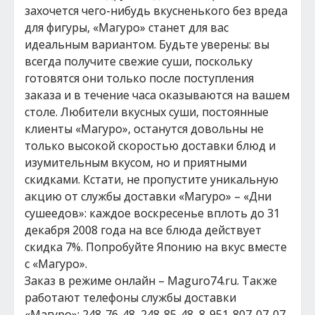
захочется чего-нибудь вкусненького без вреда
для фигуры, «Магуро» станет для вас
идеальным вариантом. Будьте уверены: вы
всегда получите свежие суши, поскольку
готовятся они только после поступления
заказа и в течение часа оказываются на вашем
столе. Любители вкусных суши, постоянные
клиенты «Магуро», останутся довольны не
только высокой скоростью доставки блюд и
изумительным вкусом, но и приятными
скидками. Кстати, не пропустите уникальную
акцию от службы доставки «Магуро» – «Дни
сушеедов»: каждое воскресенье вплоть до 31
декабря 2008 года на все блюда действует
скидка 7%. Попробуйте Японию на вкус вместе
с «Магуро».
Заказ в режиме онлайн – Maguro74.ru. Также
работают телефоны службы доставки
«Магуро»: 248-76-48, 248-85-48, 8-951-807-07-07,