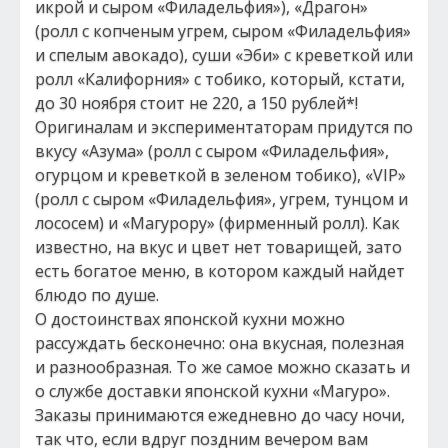
икрой и сыром «Филадельфия»), «Драгон»
(ролл с копченым угрем, сыром «Филадельфия»
и спелым авокадо), суши «Эби» с креветкой или
ролл «Калифорния» с тобико, который, кстати,
до 30 ноября стоит не 220, а 150 рублей*!
Оригиналам и экспериментаторам придутся по
вкусу «Азума» (ролл с сыром «Филадельфия»,
огурцом и креветкой в зеленом тобико), «VIP»
(ролл с сыром «Филадельфия», угрем, тунцом и
лососем) и «Магурору» (фирменный ролл). Как
известно, на вкус и цвет нет товарищей, зато
есть богатое меню, в котором каждый найдет
блюдо по душе.
О достоинствах японской кухни можно
рассуждать бесконечно: она вкусная, полезная
и разнообразная. То же самое можно сказать и
о службе доставки японской кухни «Магуро».
Заказы принимаются ежедневно до часу ночи,
так что, если вдруг поздним вечером вам