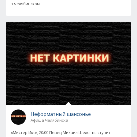
в челябинском
Неформатный шансонье
Афиша Челябинска
«Мистер Икс», 20:00 Певец Михаил Шелег выступит