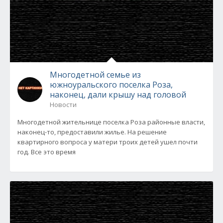
Многодетной семье из
южноуральского поселка Роза,
наконец, дали крышу над головой
Новости
Многодетной жительнице поселка Роза районные власти,
наконец-то, предоставили жилье. На решение
квартирного вопроса у матери троих детей ушел почти
год. Все это время