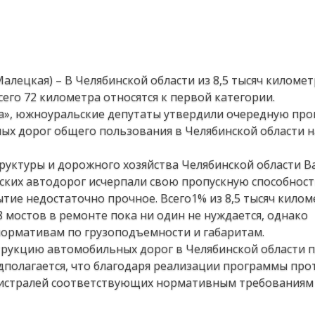
алецкая) – В Челябинской области из 8,5 тысяч киломе
го 72 километра относятся к первой категории.
на», южноуральские депутаты утвердили очередную пр
ых дорог общего пользования в Челябинской области н
руктуры и дорожного хозяйства Челябинской области В
ких автодорог исчерпали свою пропускную способност
ытие недостаточно прочное. Всего1% из 8,5 тысяч кило
8 мостов в ремонте пока ни один не нуждается, однако
 нормативам по грузоподъемности и габаритам.
струкцию автомобильных дорог в Челябинской области 
едполагается, что благодаря реализации программы пр
агистралей соответствующих нормативным требованиям