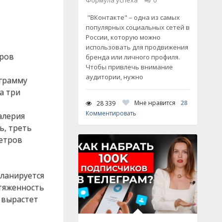
Формула успеха
0
"ВКонтакте" – одна из самых
популярных социальных сетей в
России, которую можно
использовать для продвижения
тров
бренда или личного профиля.
Чтобы привлечь внимание
аудитории, нужно
ограмму
а три
Мне нравится
28
28 339
Комментировать
алерия
ь, треть
метров
планируется
отяженность
 вырастет