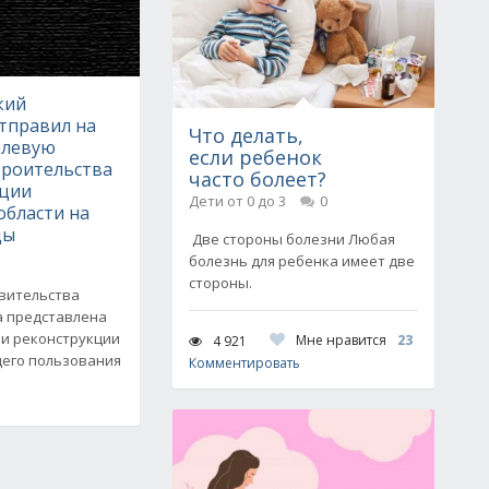
кий
тправил на
Что делать,
елевую
если ребенок
троительства
часто болеет?
кции
Дети от 0 до 3
0
области на
ды
Две стороны болезни Любая
болезнь для ребенка имеет две
стороны.
авительства
а представлена
 и реконструкции
Мне нравится
23
4 921
его пользования
Комментировать