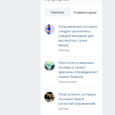
Рейтинг
Комментарии
4 упражнения, которые
следует выполнять
каждой женщине для
вытянутых, сухих
мышц.
Фитнес
Прости его и вернись:
почему и зачем
мужчины оправдывают
наших бывших
Психология
Позы в сексе, которые
послужат вам в
качестве упражнений
Интим