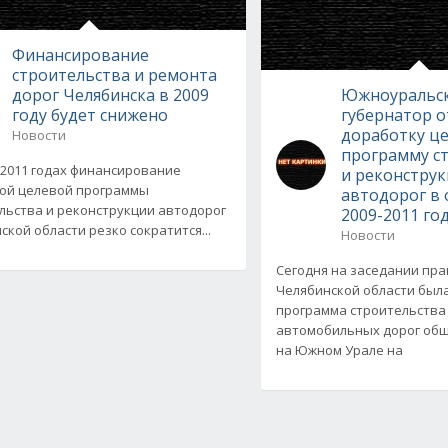
Финансирование
строительства и ремонта
дорог Челябинска в 2009
Южноуральс
году будет снижено
губернатор о
доработку ц
Новости
программу с
и 2011 годах финансирование
и реконстру
ой целевой программы
автодорог в 
льства и реконструкции автодорог
2009-2011 го
ской области резко сократится...
Новости
Сегодня на заседании пр
Челябинской области был
программа строительства
автомобильных дорог общ
на Южном Урале на