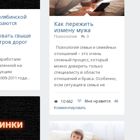
Челябинской
раются
Как пережить
измену мужа
овать свыше
Психология
0
тров дорог
Психология семьи и семейных
отношений – это очень
азработали
сложный процесс, который
вленной на
можно доверить только
рукцию
специалисту в области
09-2011 года...
отношений и брака. Особенно,
если ситуация в семье не
Мне нравится
46
10 662
Комментировать