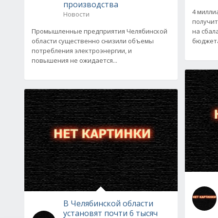
производства
4 милли
Новости
получит
Промышленные предприятия Челябинской
на сбал
области существенно снизили объемы
бюджета
потребления электроэнергии, и
повышения не ожидается...
В Челябинской области
установят почти 6 тысяч