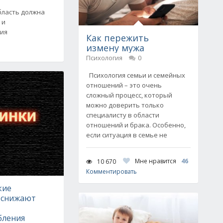
область должна
 и
ния
Как пережить
измену мужа
Психология
0
Психология семьи и семейных
отношений – это очень
сложный процесс, который
можно доверить только
специалисту в области
отношений и брака. Особенно,
если ситуация в семье не
Мне нравится
46
10 670
Комментировать
кие
 снижают
бления