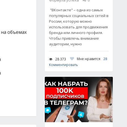
Формула успеха
0
"ВКонтакте" – одна из самых
популярных социальных сетей в
России, которую можно
использовать для продвижения
 на объемах
бренда или личного профиля.
Чтобы привлечь внимание
аудитории, нужно
н
Мне нравится
28
28 373
Комментировать
ч