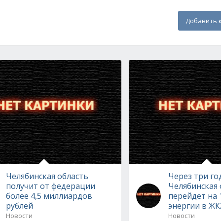
Добавить 
Челябинская область
Через три го
получит от федерации
Челябинская 
более 4,5 миллиардов
перейдет на 
рублей
энергии в ЖК
Новости
Новости