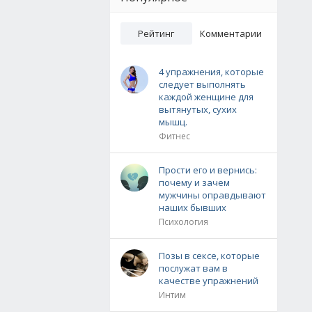
Рейтинг
Комментарии
4 упражнения, которые
следует выполнять
каждой женщине для
вытянутых, сухих
мышц.
Фитнес
Прости его и вернись:
почему и зачем
мужчины оправдывают
наших бывших
Психология
Позы в сексе, которые
послужат вам в
качестве упражнений
Интим