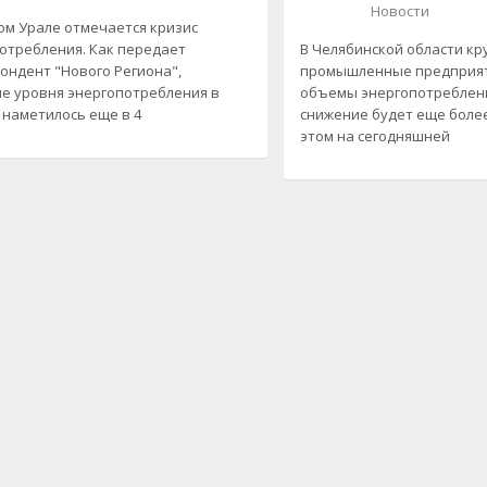
Новости
м Урале отмечается кризис
отребления. Как передает
В Челябинской области к
ондент "Нового Региона",
промышленные предприя
е уровня энергопотребления в
объемы энергопотреблени
 наметилось еще в 4
снижение будет еще более
этом на сегодняшней