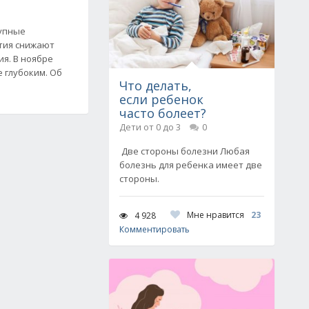
рупные
тия снижают
я. В ноябре
 глубоким. Об
Что делать,
если ребенок
часто болеет?
Дети от 0 до 3
0
Две стороны болезни Любая
болезнь для ребенка имеет две
стороны.
Мне нравится
23
4 928
Комментировать