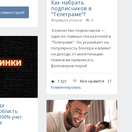
Как набрать
подписчиков в
комментарий
"Телеграме"?
Формула успеха
0
Количество подписчиков —
один из главных показателей в
"Телеграме". Он указывает на
популярность блогера и влияет
на доходы от монетизации.
Новичкам привлекать
фолловеров порой
Мне нравится
27
7 327
Комментировать
да
область
100% учет
Х