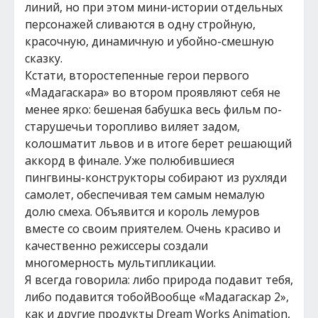
линий, но при этом мини-истории отдельных
персонажей сливаются в одну стройную,
красочную, динамичную и убойно-смешную
сказку.
Кстати, второстепенные герои первого
«Мадагаскара» во втором проявляют себя не
менее ярко: бешеная бабушка весь фильм по-
старушечьи торопливо виляет задом,
колошматит львов и в итоге берет решающий
аккорд в финале. Уже полюбившиеся
пингвины-конструкторы собирают из рухляди
самолет, обеспечивая тем самым немалую
долю смеха. Объявится и король лемуров
вместе со своим приятелем. Очень красиво и
качественно режиссеры создали
многомерность мультипликации.
Я всегда говорила: либо природа подавит тебя,
либо подавится тобойВообще «Мадагаскар 2»,
как и другие продукты Dream Works Animation,