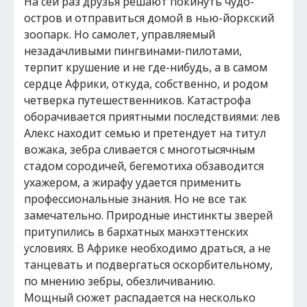
На сей раз друзья решают покинуть чудо-
остров и отправиться домой в нью-йоркский
зоопарк. Но самолет, управляемый
незадачливыми пингвинами-пилотами,
терпит крушение и не где-нибудь, а в самом
сердце Африки, откуда, собственно, и родом
четверка путешественников. Катастрофа
оборачивается приятными последствиями: лев
Алекс находит семью и претендует на титул
вожака, зебра сливается с многотысячным
стадом сородичей, бегемотиха обзаводится
ухажером, а жирафу удается применить
профессиональные знания. Но не все так
замечательно. Природные инстинкты зверей
притупились в бархатных манхэттенских
условиях. В Африке необходимо драться, а не
танцевать и подвергаться оскорбительному,
по мнению зебры, обезличиванию.
Мощный сюжет распадается на несколько