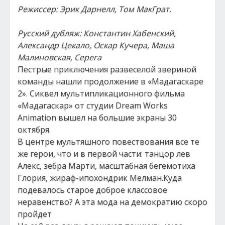
Режиссер: Эрик Дарнелл, Том МакГрат.
Русский дубляж: Константин Хабенский,
Александр Цекало, Оскар Кучера, Маша
Малиновская, Серега
Пестрые приключения развеселой звериной
команды нашли продолжение в «Мадагаскаре
2». Сиквел мультипликационного фильма
«Мадагаскар» от студии Dream Works
Animation вышел на большие экраны 30
октября.
В центре мультяшного повествования все те
же герои, что и в первой части: танцор лев
Алекс, зебра Марти, масштабная бегемотиха
Глория, жираф-ипохондрик Мелман.Куда
подевалось старое доброе классовое
неравенство? А эта мода на демократию скоро
пройдет