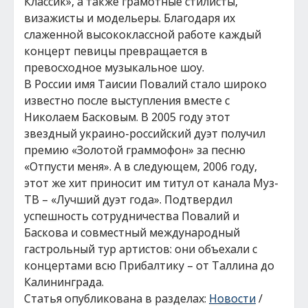
Классик», а также грамотные стилисты,
визажисты и модельеры. Благодаря их
слаженной высококлассной работе каждый
концерт певицы превращается в
превосходное музыкальное шоу.
В России имя Таисии Повалий стало широко
известно после выступления вместе с
Николаем Басковым. В 2005 году этот
звездный украино-российский дуэт получил
премию «Золотой граммофон» за песню
«Отпусти меня». А в следующем, 2006 году,
этот же хит приносит им титул от канала Муз-
ТВ – «Лучший дуэт года». Подтвердил
успешность сотрудничества Повалий и
Баскова и совместный международный
гастрольный тур артистов: они объехали с
концертами всю Прибалтику – от Таллина до
Калининграда.
Статья опубликована в разделах:
Новости
/