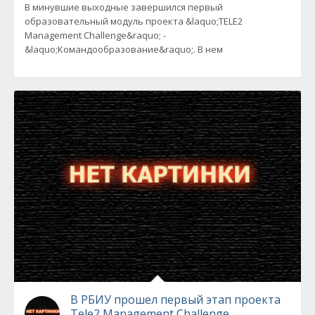
В минувшие выходные завершился первый
образовательный модуль проекта &laquo;TELE2
Management Challenge&raquo; -
&laquo;Командообразование&raquo;. В нем
В РБИУ прошел первый этап проекта
Tele2 Management Challenge