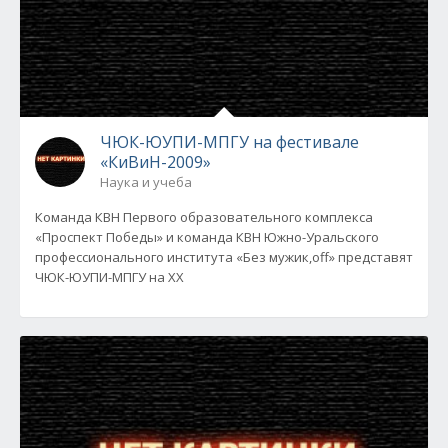
ЧЮК-ЮУПИ-МПГУ на фестивале
«КиВиН-2009»
Наука и учеба
Команда КВН Первого образовательного комплекса
«Проспект Победы» и команда КВН Южно-Уральского
профессионального института «Без мужик,off» представят
ЧЮК-ЮУПИ-МПГУ на XX