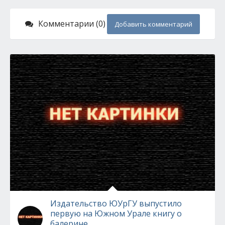
Комментарии (0)
Добавить комментарий
Издательство ЮУрГУ выпустило
первую на Южном Урале книгу о
балерине