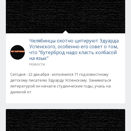
Челябинцы охотно цитируют Эдуарда
Успенского, особенно его совет о том,
что "бутерброд надо класть колбасой
на язык"
Новости
Сегодня - 22 декабря - исполнился 71 год известному
детскому писателю Эдуарду Успенскому. Заниматься
литературой он начал в студенческие годы, учась на
далекой от