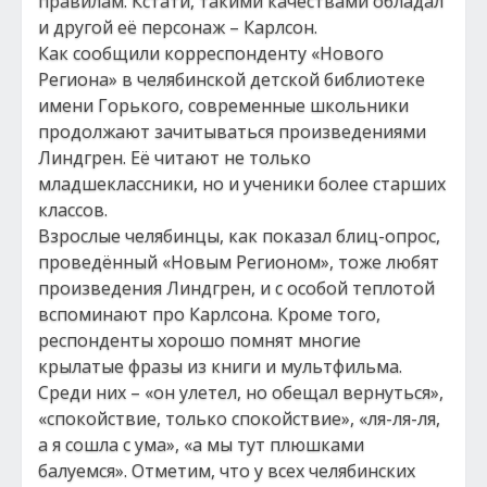
правилам. Кстати, такими качествами обладал
и другой её персонаж – Карлсон.
Как сообщили корреспонденту «Нового
Региона» в челябинской детской библиотеке
имени Горького, современные школьники
продолжают зачитываться произведениями
Линдгрен. Её читают не только
младшеклассники, но и ученики более старших
классов.
Взрослые челябинцы, как показал блиц-опрос,
проведённый «Новым Регионом», тоже любят
произведения Линдгрен, и с особой теплотой
вспоминают про Карлсона. Кроме того,
респонденты хорошо помнят многие
крылатые фразы из книги и мультфильма.
Среди них – «он улетел, но обещал вернуться»,
«спокойствие, только спокойствие», «ля-ля-ля,
а я сошла с ума», «а мы тут плюшками
балуемся». Отметим, что у всех челябинских