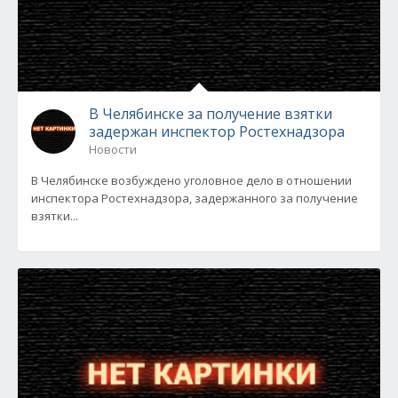
В Челябинске за получение взятки
задержан инспектор Ростехнадзора
Новости
В Челябинске возбуждено уголовное дело в отношении
инспектора Ростехнадзора, задержанного за получение
взятки...