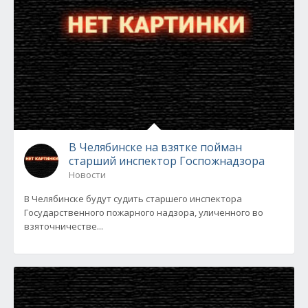
В Челябинске на взятке пойман
старший инспектор Госпожнадзора
Новости
В Челябинске будут судить старшего инспектора
Государственного пожарного надзора, уличенного во
взяточничестве...