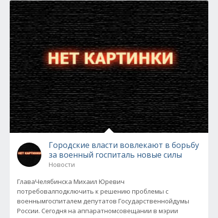
Городские власти вовлекают в борьбу
за военный госпиталь новые силы
Новости
ГлаваЧелябинска Михаил Юревич
потребовалподключить к решению проблемы с
военнымгоспиталем депутатов Государственнойдумы
России. Сегодня на аппаратномсовещании в мэрии