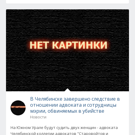
В Челябинске завершено следствие в
отношении адвоката и сотрудницы
мэрии, обвиняемых в убийстве
Новости
На Южном Урале будут судить двух женщин - адвоката
Челябинской коллегии адвокатов "Старовойтов и