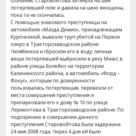
сознание, Старовойтова затянула на шее
потерпевшей пояс и давила на шею женщины,
пока та не скончалась.
С помощью знакомого преступницы на
автомобиле «Мазда Демио», принадлежащем
Курочкиной, вывезли труп убитой на Первое
озеро в Тракторозаводском районе
Челябинска и сбросили его в воду; личные
вещи потерпевшей выбросили в реку Миасс в
районе улицы Болейко на территории
Калининского района, а автомобиль «Форд –
Фокус», которым по доверенности
пользовалась потерпевшая, перевезли от
места совершения преступления и
припарковали его к дому № 10 по улице
Лермонтова в Тракторозаводском районе. По
подозрению в совершении данного
преступления Старовойтова была задержана
24 мая 2008 года. Через 4 дня ей было