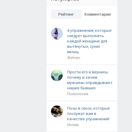
Рейтинг
Комментарии
4 упражнения, которые
следует выполнять
каждой женщине для
вытянутых, сухих
мышц.
Фитнес
Прости его и вернись:
почему и зачем
мужчины оправдывают
наших бывших
Психология
Позы в сексе, которые
послужат вам в
качестве упражнений
Интим