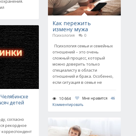
оохранения.
аил
Как пережить
измену мужа
Психология
0
Психология семьи и семейных
отношений – это очень
сложный процесс, который
можно доверить только
специалисту в области
отношений и брака. Особенно,
если ситуация в семье не
в Челябинске
Мне нравится
46
10 664
ысяч детей
Комментировать
ду, согласно
тся рекордное
т корреспондент