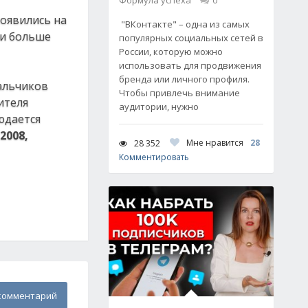
Формула успеха
0
появились на
"ВКонтакте" – одна из самых
чи больше
популярных социальных сетей в
России, которую можно
использовать для продвижения
бренда или личного профиля.
альчиков
Чтобы привлечь внимание
ителя
аудитории, нужно
юдается
2008,
Мне нравится
28
28 352
Комментировать
комментарий