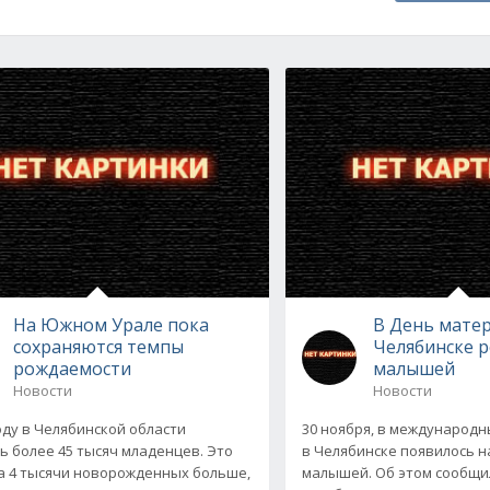
На Южном Урале пока
В День матер
сохраняются темпы
Челябинске р
рождаемости
малышей
Новости
Новости
году в Челябинской области
30 ноября, в международн
ь более 45 тысяч младенцев. Это
в Челябинске появилось на
а 4 тысячи новорожденных больше,
малышей. Об этом сообщил