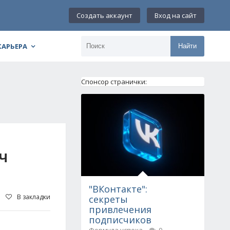
Создать аккаунт
Вход на сайт
КАРЬЕРА
Найти
Спонсор странички:
Ч
"ВКонтакте":
В закладки
секреты
привлечения
подписчиков