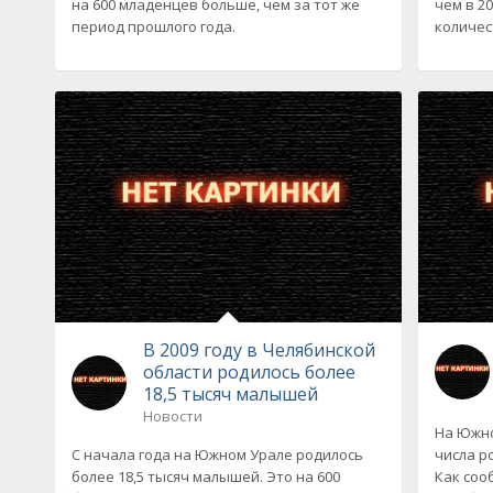
на 600 младенцев больше, чем за тот же
чем в 2
период прошлого года.
количес
В 2009 году в Челябинской
области родилось более
18,5 тысяч малышей
Новости
На Южно
С начала года на Южном Урале родилось
числа р
более 18,5 тысяч малышей. Это на 600
Как соо