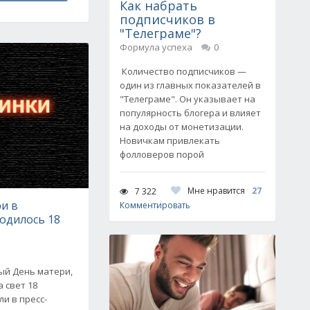
Как набрать
подписчиков в
"Телеграме"?
Формула успеха
0
Количество подписчиков —
один из главных показателей в
"Телеграме". Он указывает на
популярность блогера и влияет
на доходы от монетизации.
Новичкам привлекать
фолловеров порой
Мне нравится
27
7 322
и в
Комментировать
одилось 18
ый День матери,
 свет 18
и в пресс-