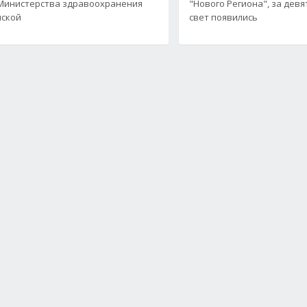
Министерства здравоохранения
"Нового Региона", за девя
нской
свет появились