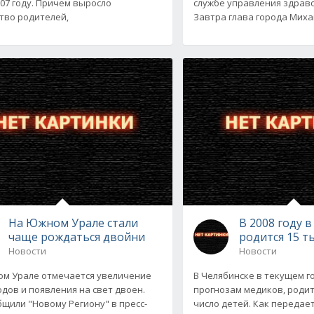
007 году. Причем выросло
службе управления здрав
тво родителей,
Завтра глава города Мих
На Южном Урале стали
В 2008 году 
чаще рождаться двойни
родится 15 т
Новости
Новости
м Урале отмечается увеличение
В Челябинске в текущем го
одов и появления на свет двоен.
прогнозам медиков, роди
бщили "Новому Региону" в пресс-
число детей. Как передае