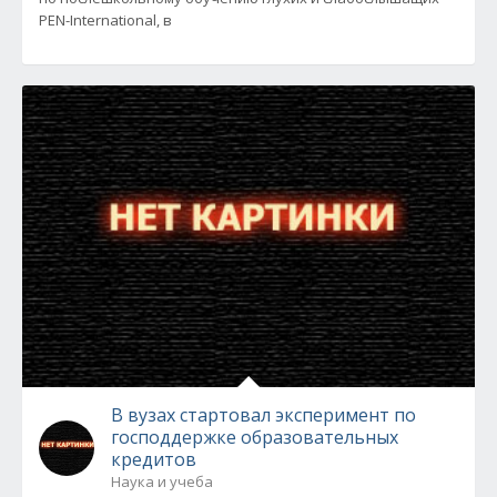
PEN-International, в
В вузах стартовал эксперимент по
господдержке образовательных
кредитов
Наука и учеба