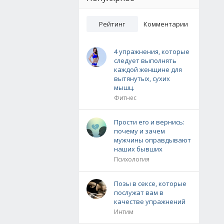
Рейтинг
Комментарии
4 упражнения, которые
следует выполнять
каждой женщине для
вытянутых, сухих
мышц.
Фитнес
Прости его и вернись:
почему и зачем
мужчины оправдывают
наших бывших
Психология
Позы в сексе, которые
послужат вам в
качестве упражнений
Интим