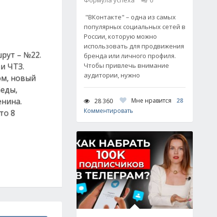
Формула успеха
0
"ВКонтакте" – одна из самых
популярных социальных сетей в
России, которую можно
использовать для продвижения
рут – №22.
бренда или личного профиля.
и ЧТЗ.
Чтобы привлечь внимание
аудитории, нужно
ом, новый
беды,
енина.
Мне нравится
28
28 360
Комментировать
то 8