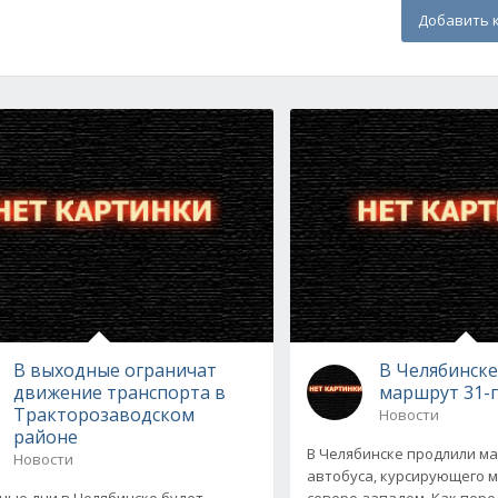
Добавить 
В выходные ограничат
В Челябинск
движение транспорта в
маршрут 31-г
Тракторозаводском
Новости
районе
В Челябинске продлили ма
Новости
автобуса, курсирующего 
ные дни в Челябинске будет
северо-западом. Как пер