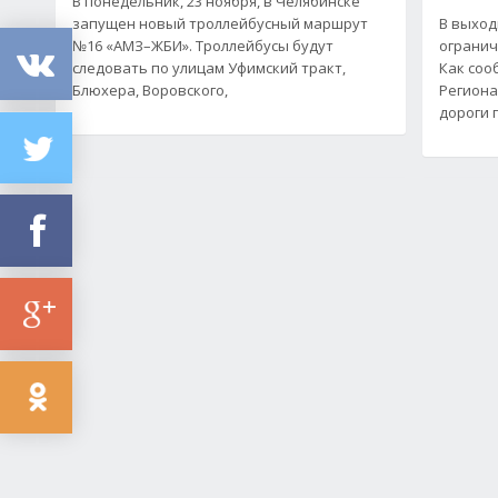
В понедельник, 23 ноября, в Челябинске
запущен новый троллейбусный маршрут
В выход
№16 «АМЗ–ЖБИ». Троллейбусы будут
огранич
следовать по улицам Уфимский тракт,
Как соо
Блюхера, Воровского,
Региона
дороги 