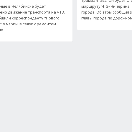
трамвай №22. Он будет сл
ные в Челябинске будет
маршруту ЧТЗ–Чичерина 
ено движение транспорта на ЧТЗ.
города. Об этом сообщил 
бщили корреспонденту "Нового
главы города по дорожно
" в мэрии, в связи с ремонтом
по