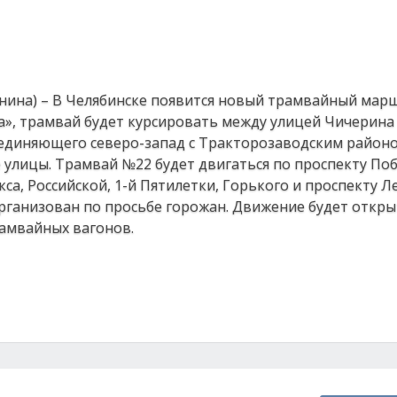
анина) – В Челябинске появится новый трамвайный марш
», трамвай будет курсировать между улицей Чичерина 
соединяющего северо-запад с Тракторозаводским район
 улицы. Трамвай №22 будет двигаться по проспекту По
са, Российской, 1-й Пятилетки, Горького и проспекту Л
рганизован по просьбе горожан. Движение будет откры
рамвайных вагонов.