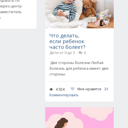
едовать по
через центр
заместитель
м
Что делать,
если ребенок
часто болеет?
Дети от 0 до 3
0
Две стороны болезни Любая
болезнь для ребенка имеет две
стороны.
Мне нравится
23
4 924
Комментировать