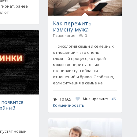
гиона", ранее
ал от
Как пережить
измену мужа
Психология
0
Психология семьи и семейных
отношений – это очень
сложный процесс, который
можно доверить только
специалисту в области
отношений и брака. Особенно,
если ситуация в семье не
Мне нравится
46
10 665
 появится
Комментировать
вайный
апустят новый