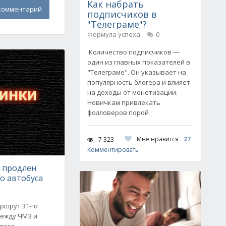
Как набрать
комментарий
подписчиков в
"Телеграме"?
Формула успеха
0
Количество подписчиков —
один из главных показателей в
"Телеграме". Он указывает на
популярность блогера и влияет
на доходы от монетизации.
Новичкам привлекать
фолловеров порой
Мне нравится
27
7 323
Комментировать
е продлен
о автобуса
ршрут 31-го
между ЧМЗ и
едает