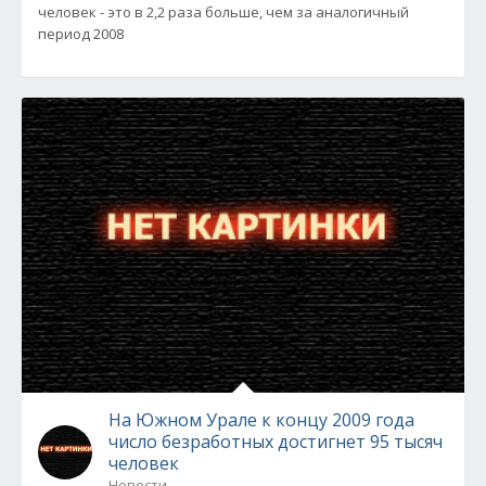
человек - это в 2,2 раза больше, чем за аналогичный
период 2008
На Южном Урале к концу 2009 года
число безработных достигнет 95 тысяч
человек
Новости