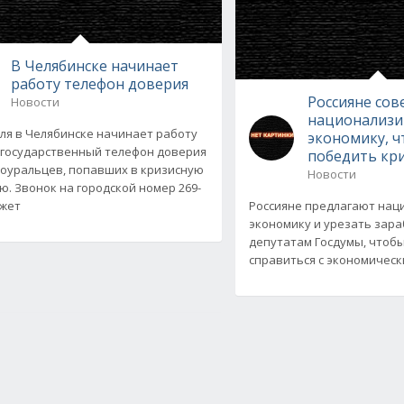
В Челябинске начинает
работу телефон доверия
Россияне сов
Новости
национализи
еля в Челябинске начинает работу
экономику, 
государственный телефон доверия
победить кр
оуральцев, попавших в кризисную
Новости
ю. Звонок на городской номер 269-
ожет
Россияне предлагают нац
экономику и урезать зар
депутатам Госдумы, чтоб
справиться с экономически