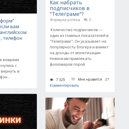
Как набрать
подписчиков в
"Телеграме"?
Формула успеха
0
нформ"
если вам
Количество подписчиков —
 английском
один из главных показателей в
т, телефон
"Телеграме". Он указывает на
популярность блогера и влияет
на доходы от монетизации.
Новичкам привлекать
е вовремя
фолловеров порой
кнулись с
 вернуть в
он...
Мне нравится
27
7 325
Комментировать