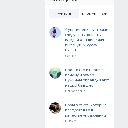
Рейтинг
Комментарии
4 упражнения, которые
следует выполнять
каждой женщине для
вытянутых, сухих
мышц.
Фитнес
Прости его и вернись:
почему и зачем
мужчины оправдывают
наших бывших
Психология
Позы в сексе, которые
послужат вам в
качестве упражнений
Интим