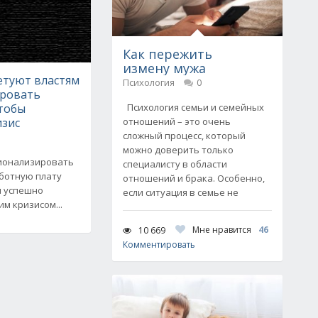
Как пережить
измену мужа
етуют властям
Психология
0
ровать
чтобы
Психология семьи и семейных
изис
отношений – это очень
сложный процесс, который
можно доверить только
ионализировать
специалисту в области
аботную плату
отношений и брака. Особенно,
ы успешно
если ситуация в семье не
м кризисом...
Мне нравится
46
10 669
Комментировать