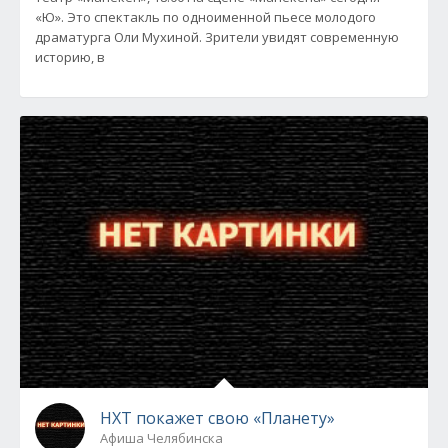
«Ю». Это спектакль по одноименной пьесе молодого
драматурга Оли Мухиной. Зрители увидят современную
историю, в
НХТ покажет свою «Планету»
Афиша Челябинска