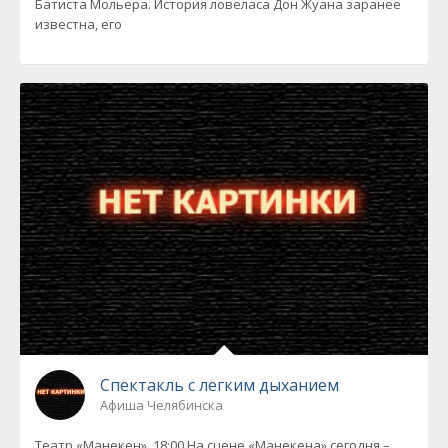
Батиста Мольера. История ловеласа Дон Жуана заранее
известна, его
Спектакль с легким дыханием
Афиша Челябинска
Театр «Манекен», 18:00 На сцене «Манекена» сегодня –