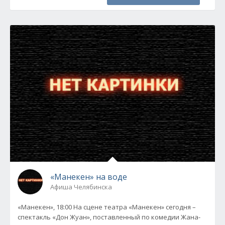
«Манекен» на воде
Афиша Челябинска
«Манекен», 18:00 На сцене театра «Манекен» сегодня –
спектакль «Дон Жуан», поставленный по комедии Жана-