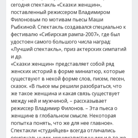
сегодня спектакль «Сказки женщин»,
поставленный режиссером Владимиром
Филоновым по мотивам пьесы Маши
Рыбкиной. Спектакль создавался специально к
фестивалю «Сибирская рампа-2007», где был
удостоен самого большого числа наград:
«Лучший спектакль», приз актерских симпатий
и др.
«Сказки женщин» представляет собой ряд
женских историй в форме миниатюр, которые
существуют в некой форме слов, писем, песен,
сказок. «В пьесе мы решили разобраться, что
же такое женщина и какая связь существует
между ней и мужчиной, – рассказывает
режиссер Владимир Филонов. – Эта пьеса о
женщине в глобальном смысле. Некоторая
попытка понять, что же для нее главное».
Спектакли «студийцев» всегда отличались
оригинальными, минималистичными и в то же