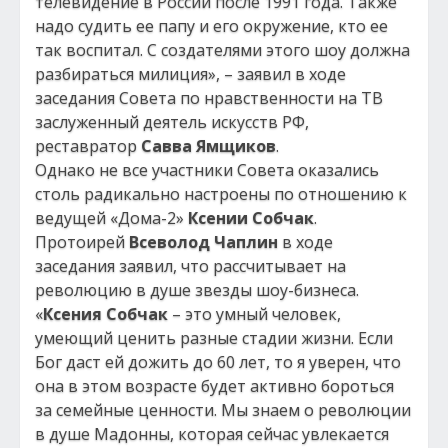
телевидение в России после 1991 года. Также
надо судить ее папу и его окружение, кто ее
так воспитал. С создателями этого шоу должна
разбираться милиция», – заявил в ходе
заседания Совета по нравственности на ТВ
заслуженный деятель искусств РФ,
реставратор
Савва Ямщиков
.
Однако не все участники Совета оказались
столь радикально настроены по отношению к
ведущей «Дома-2»
Ксении Собчак
.
Протоирей
Всеволод Чаплин
в ходе
заседания заявил, что рассчитывает на
революцию в душе звезды шоу-бизнеса.
«
Ксения Собчак
– это умный человек,
умеющий ценить разные стадии жизни. Если
Бог даст ей дожить до 60 лет, то я уверен, что
она в этом возрасте будет активно бороться
за семейные ценности. Мы знаем о революции
в душе Мадонны, которая сейчас увлекается