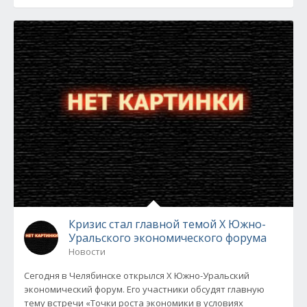
Кризис стал главной темой X Южно-
Уральского экономического форума
Новости
Сегодня в Челябинске открылся X Южно-Уральский
экономический форум. Его участники обсудят главную
тему встречи «Точки роста экономики в условиях