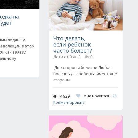
одка на
будет
Что делать,
ным ледяным
если ребенок
Революции в этом
часто болеет?
я. Как заявил
Дети от 0 до 3
0
иальному
Две стороны болезни Любая
болезнь для ребенка имеет две
стороны.
Мне нравится
23
4 929
Комментировать