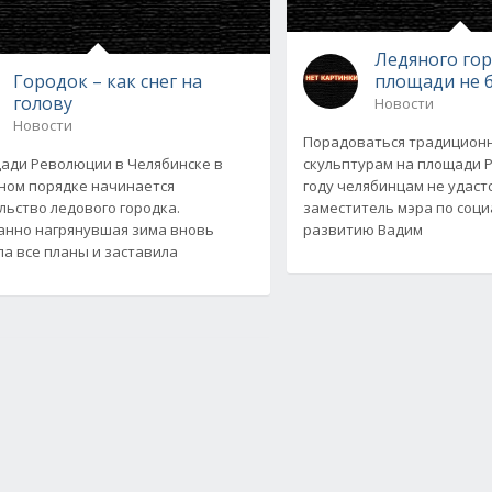
Ледяного гор
Городок – как снег на
площади не 
голову
Новости
Новости
Порадоваться традицион
ади Революции в Челябинске в
скульптурам на площади 
ном порядке начинается
году челябинцам не удастс
льство ледового городка.
заместитель мэра по соц
нно нагрянувшая зима вновь
развитию Вадим
а все планы и заставила