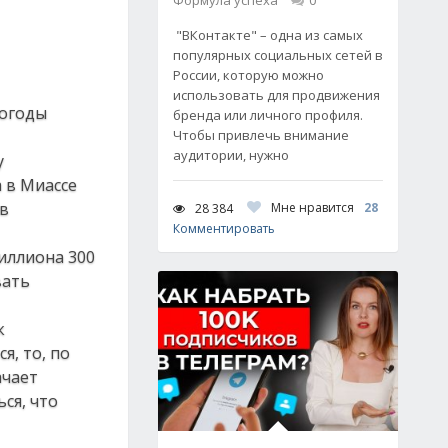
Формула успеха
0
"ВКонтакте" – одна из самых
популярных социальных сетей в
России, которую можно
использовать для продвижения
погоды
бренда или личного профиля.
Чтобы привлечь внимание
аудитории, нужно
у
 в Миассе
 в
Мне нравится
28
28 384
Комментировать
миллиона 300
вать
к
, то, по
ачает
ься, что