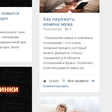
 появится
одок
Как пережить
измену мужа
Психология
0
инска все-таки
. Напомним,
Психология семьи и семейных
адиционный для
отношений – это очень
родок, было
сложный процесс, который
можно доверить только
специалисту в области
отношений и брака. Особенно,
если ситуация в семье не
Мне нравится
46
10 670
Комментировать