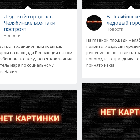
Ледовый городок в
В Челябинске
Челябинске все-таки
ледовый гор
построят
Новости
Новости
На главной площади Челяб
ваться традиционным ледяным
появится ледовый городок
урам на площади Революции в этом
решение не возводить тр
лябинцам все же удастся. Как заявил
новогоднего праздника го
тель мэра по социальному
принято из-за
ию Вадим