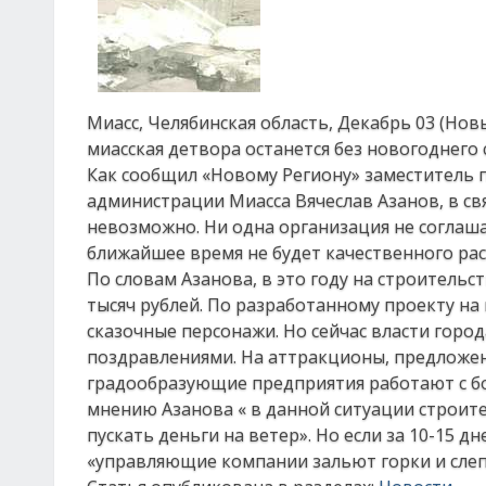
Миасс, Челябинская область, Декабрь 03 (Нов
миасская детвора останется без новогоднего 
Как сообщил «Новому Региону» заместитель п
администрации Миасса Вячеслав Азанов, в св
невозможно. Ни одна организация не соглашае
ближайшее время не будет качественного ра
По словам Азанова, в это году на строитель
тысяч рублей. По разработанному проекту н
сказочные персонажи. Но сейчас власти горо
поздравлениями. На аттракционы, предложенн
градообразующие предприятия работают с бо
мнению Азанова « в данной ситуации строите
пускать деньги на ветер». Но если за 10-15 д
«управляющие компании зальют горки и слеп