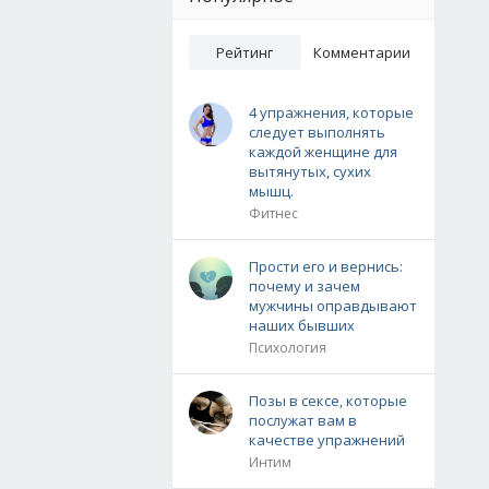
Рейтинг
Комментарии
4 упражнения, которые
следует выполнять
каждой женщине для
вытянутых, сухих
мышц.
Фитнес
Прости его и вернись:
почему и зачем
мужчины оправдывают
наших бывших
Психология
Позы в сексе, которые
послужат вам в
качестве упражнений
Интим