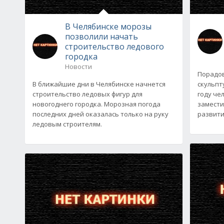
В Челябинске морозы
позволили начать
строительство ледового
городка
Новости
Порадо
В ближайшие дни в Челябинске начнется
скульпт
строительство ледовых фигур для
году че
новогоднего городка. Морозная погода
замести
последних дней оказалась только на руку
развит
ледовым строителям.