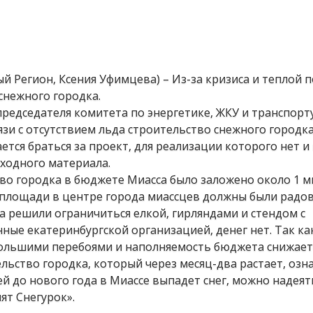
ый Регион, Ксения Уфимцева) – Из-за кризиса и теплой 
снежного городка.
редседателя комитета по энергетике, ЖКУ и транспорт
язи с отсутствием льда строительство снежного городка
тся браться за проект, для реализации которого нет и
сходного материала.
ство городка в бюджете Миасса было заложено около 1 
а площади в центре города миассцев должны были радо
да решили ограничиться елкой, гирляндами и стендом с
ые екатеринбургской организацией, денег нет. Так ка
льшими перебоями и наполняемость бюджета снижается
льство городка, который через месяц-два растает, озн
ней до нового года в Миассе выпадет снег, можно надеят
ят Снегурок».