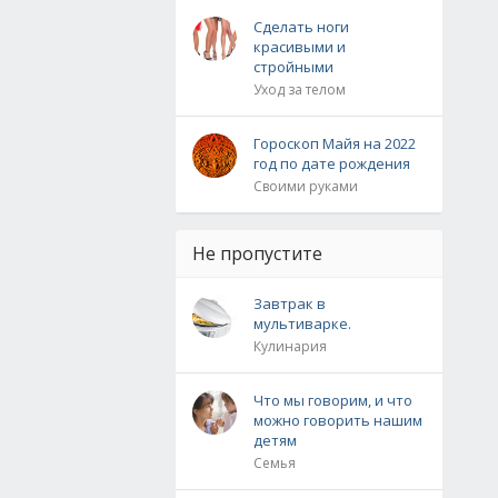
Сделать ноги
красивыми и
стройными
Уход за телом
Гороскоп Майя на 2022
год по дате рождения
Своими руками
Не пропустите
Завтрак в
мультиварке.
Кулинария
Что мы говорим, и что
можно говорить нашим
детям
Семья