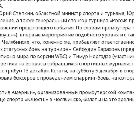
А.
рий Степкин, областной министр спорта и туризма, Ю
ления, а также генеральный спонсор турнира «Россия п
начении предстоящего события. По словам промоутера 
моушн»), впервые мероприятие подобного уровня и с т
 Челябинске, что, конечно же, прибавляет ответственн
х статусных боев на турнире – Сейфудин Барахоев (пре
пиона мира по версии WBC) и Тимур Нергадзе (участник
ответили на вопросы собравшихся спортивных журналист
 трибун 13 декабря. Кстати, на субботу 5 декабря в сп
овка боксеров с проведением спарринг-боев, на котор
ротив Америки», организованный промоутерской компа
це спорта «Юность» в Челябинске, билеты на это зрели