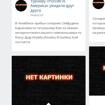
турниру «Россия vs
Америка» увидели друг
друга
Новости
Сегодня
В Челябинск прибыл соперник Сейфудина
которым
Барахоева по титульному бою за звание
промоуш
интерконтинентального чемпиона мира по
на ринг
боксу Дуду Нгумбу (Doudou N'Gumbu). Бой
состоится