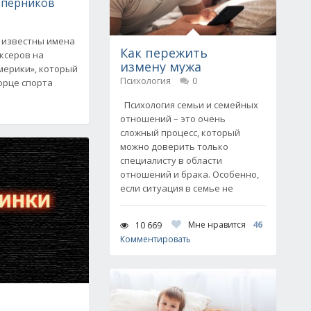
оперников
 известны имена
Как пережить
ксеров на
измену мужа
мерики», который
Психология
0
орце спорта
Психология семьи и семейных
отношений – это очень
сложный процесс, который
можно доверить только
специалисту в области
отношений и брака. Особенно,
если ситуация в семье не
Мне нравится
46
10 669
Комментировать