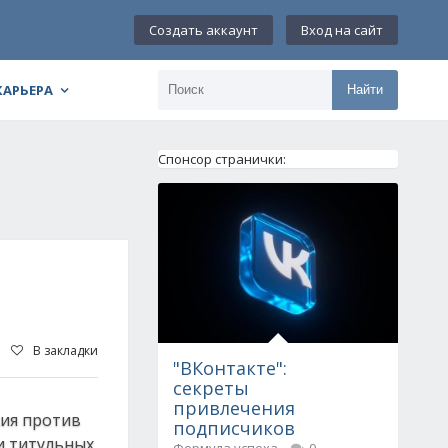
Создать аккаунт
Вход на сайт
КАРЬЕРА
Найти
Спонсор странички:
В закладки
"ВКонтакте":
секреты
привлечения
сия против
подписчиков
и титульных