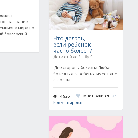
ройдет
тов на звание
емпиона мира по
ый боксерский
Что делать,
если ребенок
часто болеет?
Дети от 0 до 3
0
Две стороны болезни Любая
болезнь для ребенка имеет две
стороны.
Мне нравится
23
4 926
Комментировать