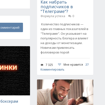
Как набрать
подписчиков в
"Телеграме"?
Формула успеха
0
Количество подписчиков —
комментарий
один из главных показателей в
"Телеграме". Он указывает на
популярность блогера и влияет
на доходы от монетизации.
Новичкам привлекать
фолловеров порой
Мне нравится
27
7 325
Комментировать
 боксерам