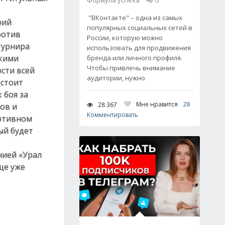
Формула успеха
0
"ВКонтакте" – одна из самых
рий
популярных социальных сетей в
ротив
России, которую можно
турнира
использовать для продвижения
акими
бренда или личного профиля.
Чтобы привлечь внимание
ости всей
аудитории, нужно
дстоит
 боя за
Мне нравится
28
28 367
ов и
Комментировать
ортивном
ый будет
нией «Урал
ще уже