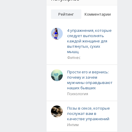
Рейтинг
Комментарии
4 упражнения, которые
следует выполнять
каждой женщине для
вытянутых, сухих
мышц.
Фитнес
Прости его и вернись:
почему и зачем
мужчины оправдывают
наших бывших
Психология
Позы в сексе, которые
послужат вам в
качестве упражнений
Интим