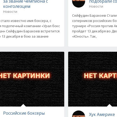
за звание чемпиона с
подобрали с
конголезцем
Новости
Новости
Сейфудин Барахоев Стали
 стало известно имя боксера, с
соперников российских бо
 подопечный компании «Урал бокс
турнире «Россия против А
н» Сейфудин Барахоев встретится
пройдет 13 декабря во Дв
е 13 декабря в бою за звание
«Юность». Так,
Российские боксеры
Хук Америке