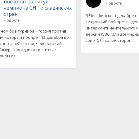
поспорят за титул
Новости
чемпиона СНГ и славянских
стран
В Челябинске в декабре п
Новости
титульный бой претенден
интерконтинентального ч
ьном бое турнира «Россия против
версии WBC (или Всемирн
», который пройдет 13 декабря во
совет). С нашей стороны
спорта «Юность», челябинский
Тимур Нергадзе встретится с
еном из