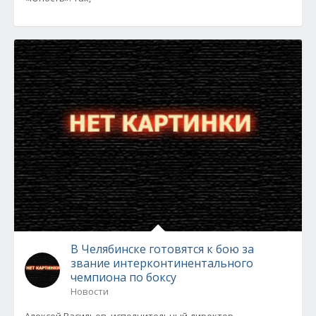
В Челябинске готовятся к бою за
звание интерконтинентального
чемпиона по боксу
Новости