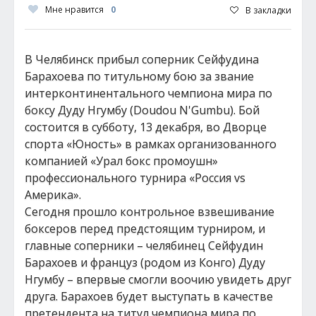
Мне нравится
0
В закладки
В Челябинск прибыл соперник Сейфудина
Барахоева по титульному бою за звание
интерконтинентального чемпиона мира по
боксу Дуду Нгумбу (Doudou N'Gumbu). Бой
состоится в субботу, 13 декабря, во Дворце
спорта «Юность» в рамках организованного
компанией «Урал бокс промоушн»
профессионального турнира «Россия vs
Америка».
Сегодня прошло контрольное взвешивание
боксеров перед предстоящим турниром, и
главные соперники – челябинец Сейфудин
Барахоев и француз (родом из Конго) Дуду
Нгумбу – впервые смогли воочию увидеть друг
друга. Барахоев будет выступать в качестве
претендента на титул чемпиона мира по