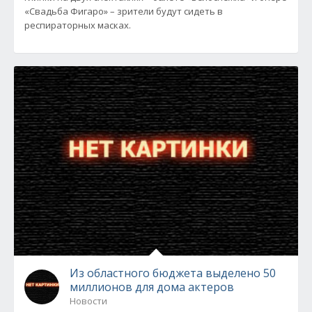
«Свадьба Фигаро» – зрители будут сидеть в
респираторных масках.
Из областного бюджета выделено 50
миллионов для дома актеров
Новости