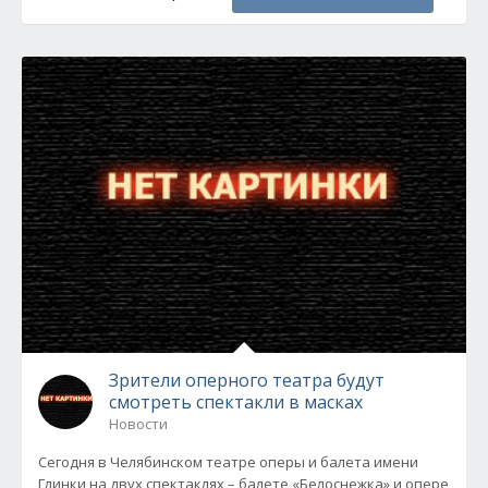
Зрители оперного театра будут
смотреть спектакли в масках
Новости
Сегодня в Челябинском театре оперы и балета имени
Глинки на двух спектаклях – балете «Белоснежка» и опере