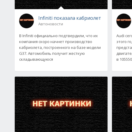
Infiniti показала кабриолет
Автоновости
В Infiniti официально подтвердили, что их
Audi се
компания скоро начнет производство
этого г
кабриолета, построенного на базе модели
предста
G37. Автомобиль получит жесткую
двигате
складывающуюся
в 105550