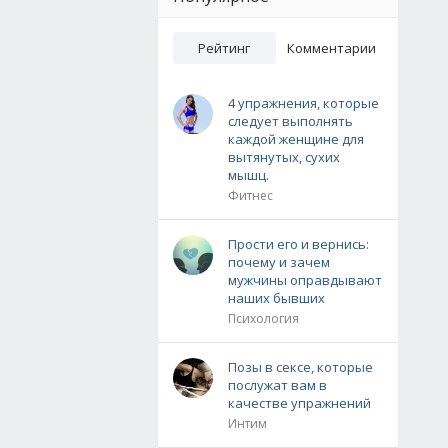
Рейтинг
Комментарии
4 упражнения, которые
следует выполнять
каждой женщине для
вытянутых, сухих
мышц.
Фитнес
Прости его и вернись:
почему и зачем
мужчины оправдывают
наших бывших
Психология
Позы в сексе, которые
послужат вам в
качестве упражнений
Интим