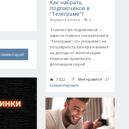
Как набрать
подписчиков в
"Телеграме"?
Формула успеха
0
Количество подписчиков —
один из главных показателей в
"Телеграме". Он указывает на
популярность блогера и влияет
на доходы от монетизации.
комментарий
Новичкам привлекать
фолловеров порой
Мне нравится
27
7 322
Комментировать