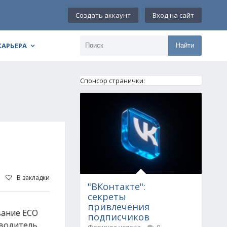
Создать аккаунт
Вход на сайт
КАРЬЕРА
Найти
Спонсор странички:
В закладки
"ВКонтакте":
секреты
привлечения
вание ECO
подписчиков
 водитель