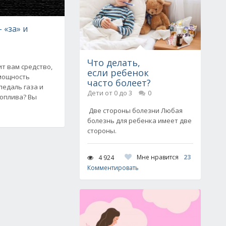
 «за» и
Что делать,
ит вам средство,
если ребенок
мощность
часто болеет?
педаль газа и
Дети от 0 до 3
0
топлива? Вы
Две стороны болезни Любая
болезнь для ребенка имеет две
стороны.
Мне нравится
23
4 924
Комментировать