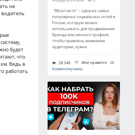
Формула успеха
0
ать на
"ВКонтакте" – одна из самых
и водитель
популярных социальных сетей в
России, которую можно
использовать для продвижения
орые
бренда или личного профиля.
Чтобы привлечь внимание
систему,
аудитории, нужно
жно будет
итают, что
Мне нравится
28
28 349
км. Ведь в
Комментировать
го работать