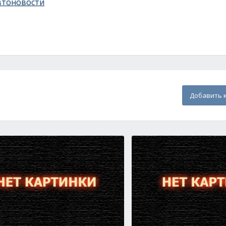
втоновости
Добавить 