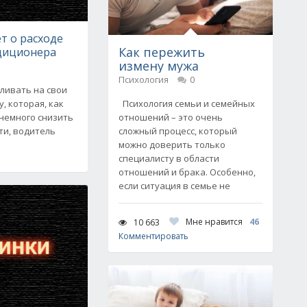
ет о расходе
Как пережить
диционера
измену мужа
Психология
0
вливать на свои
, которая, как
Психология семьи и семейных
 немного снизить
отношений – это очень
ти, водитель
сложный процесс, который
можно доверить только
специалисту в области
отношений и брака. Особенно,
если ситуация в семье не
Мне нравится
46
10 663
Комментировать