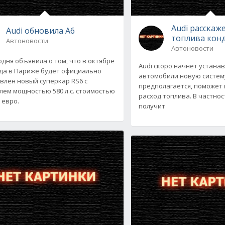
Audi расскаж
Audi обновила А6
топлива кон
Автоновости
Автоновости
годня объявила о том, что в октябре
Audi скоро начнет устана
ода в Париже будет официально
автомобили новую систему
влен новый суперкар RS6 с
предполагается, поможет
лем мощностью 580 л.с. стоимостью
расход топлива. В частнос
 евро.
получит