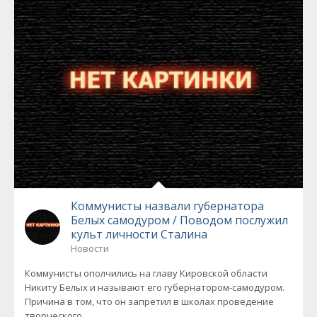
Коммунисты назвали губернатора
Белых самодуром / Поводом послужил
культ личности Сталина
Новости
Коммунисты ополчились на главу Кировской области
Никиту Белых и называют его губернатором-самодуром.
Причина в том, что он запретил в школах проведение
творческого