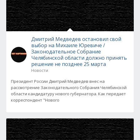
Дмитрий Медведев остановил свой
выбор на Михаиле Юревиче /
Законодательное Собрание
Челябинской области должно принять
решение не позднее 25 марта
Новости
Президент России Дмитрий Медведев внес на
рассмотрение Законодательного Собрания Челябинской
области кандидатуру нового губернатора. Как передает
корреспондент "Нового