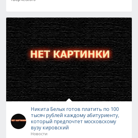
Никита Белых готов платить по 100
тысяч рублей каждому абитуриенту,
который предпочтет московскому
вузу кировский
Новости