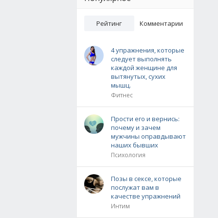
Рейтинг
Комментарии
4 упражнения, которые
следует выполнять
каждой женщине для
вытянутых, сухих
мышц.
Фитнес
Прости его и вернись:
почему и зачем
мужчины оправдывают
наших бывших
Психология
Позы в сексе, которые
послужат вам в
качестве упражнений
Интим