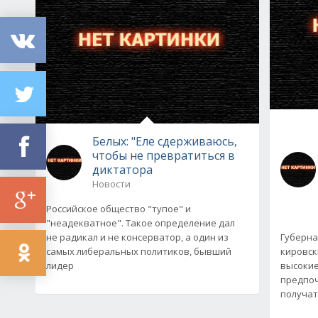
Белых: "Еле сдерживаюсь,
чтобы не превратиться в
диктатора
Новости
Российское общество "тупое" и
"неадекватное". Такое определение дал
не радикал и не консерватор, а один из
Губерна
самых либеральных политиков, бывший
кировск
лидер
высокие
предпоч
получат 