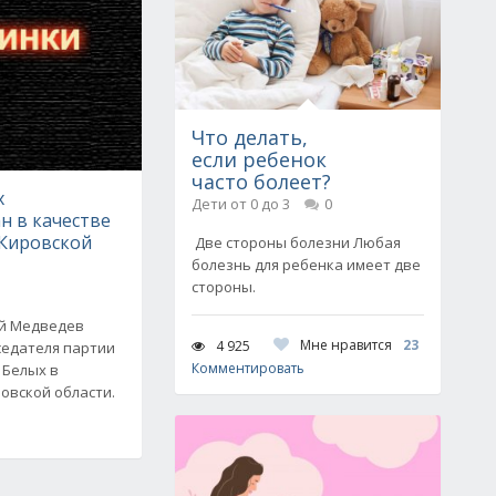
Что делать,
если ребенок
часто болеет?
х
Дети от 0 до 3
0
н в качестве
 Кировской
Две стороны болезни Любая
болезнь для ребенка имеет две
стороны.
ий Медведев
Мне нравится
23
4 925
едателя партии
Комментировать
 Белых в
овской области.