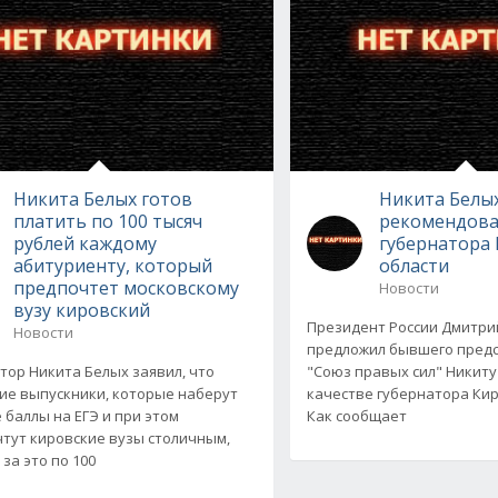
Никита Белых готов
Никита Белы
платить по 100 тысяч
рекомендова
рублей каждому
губернатора
абитуриенту, который
области
предпочтет московскому
Новости
вузу кировский
Президент России Дмитр
Новости
предложил бывшего предс
тор Никита Белых заявил, что
"Союз правых сил" Никиту
ие выпускники, которые наберут
качестве губернатора Кир
 баллы на ЕГЭ и при этом
Как сообщает
тут кировские вузы столичным,
за это по 100