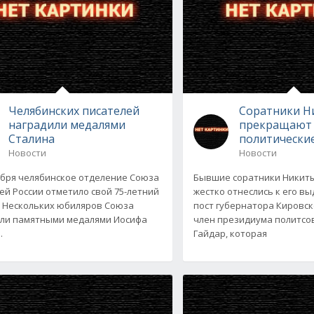
Челябинских писателей
Соратники Н
наградили медалями
прекращают 
Сталина
политически
Новости
Новости
ября челябинское отделение Союза
Бывшие соратники Никиты
ей России отметило свой 75-летний
жестко отнеслись к его в
 Нескольких юбиляров Союза
пост губернатора Кировско
ли памятными медалями Иосифа
член президиума политсо
.
Гайдар, которая