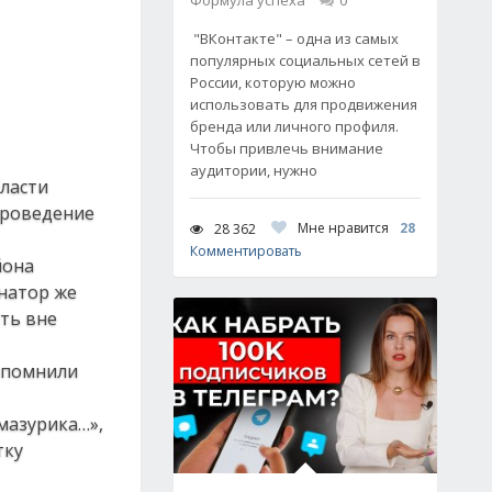
Формула успеха
0
"ВКонтакте" – одна из самых
популярных социальных сетей в
России, которую можно
использовать для продвижения
бренда или личного профиля.
Чтобы привлечь внимание
аудитории, нужно
бласти
проведение
Мне нравится
28
28 362
Комментировать
йона
натор же
ть вне
рипомнили
 мазурика…»,
тку