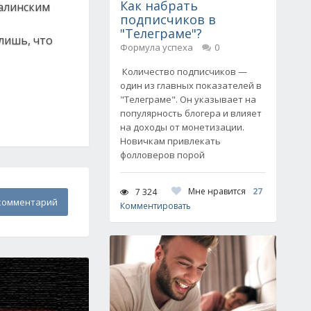
Как набрать
талинским
подписчиков в
"Телеграме"?
лишь, что
Формула успеха
0
Количество подписчиков —
один из главных показателей в
"Телеграме". Он указывает на
популярность блогера и влияет
на доходы от монетизации.
Новичкам привлекать
фолловеров порой
Мне нравится
27
7 324
комментарий
Комментировать