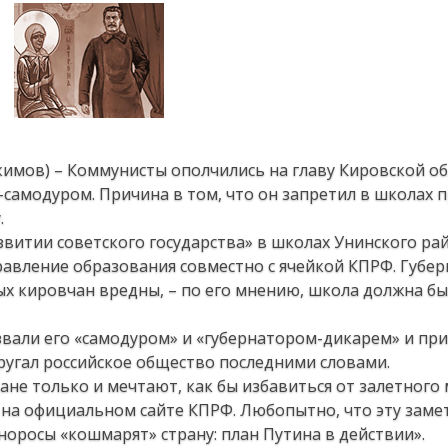
кимов) – Коммунисты ополчились на главу Кировской о
самодуром. Причина в том, что он запретил в школах 
.
звитии советского государства» в школах Унинского ра
равление образования совместно с ячейкой КПРФ. Губер
ых кировчан вредны, – по его мнению, школа должна бы
звали его «самодуром» и «губернатором-дикарем» и п
ругал российское общество последними словами.
ане только и мечтают, как бы избавиться от залетного
на официальном сайте КПРФ. Любопытно, что эту заме
норосы «кошмарят» страну: план Путина в действии».