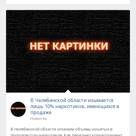
В Челябинской области изымается
лишь 10% наркотиков, имеющихся в
продаже
Новости
В Челябинской области огласили объемы изъятых в
прошлом году наркотиков. Как передает корреспондент