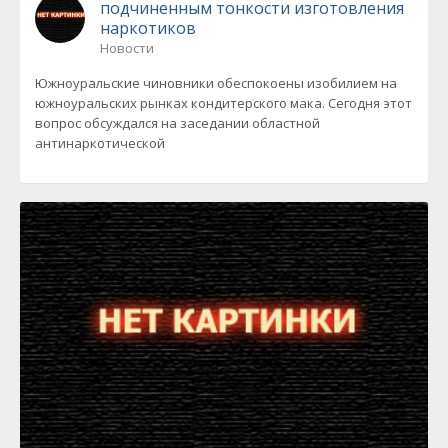
подчиненным тонкости изготовления
наркотиков
Новости
Южноуральские чиновники обеспокоены изобилием на
южноуральских рынках кондитерского мака. Сегодня этот
вопрос обсуждался на заседании областной
антинаркотической